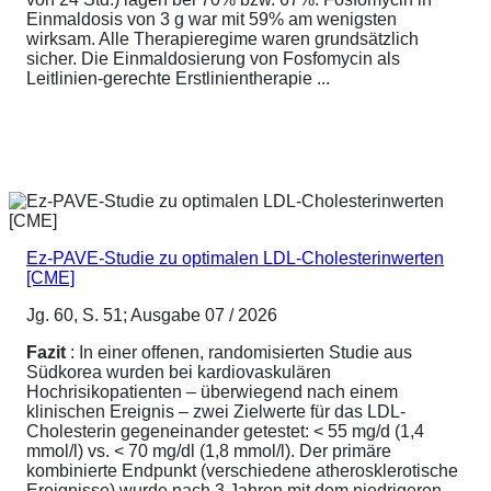
Einmaldosis von 3 g war mit 59% am wenigsten
wirksam. Alle Therapieregime waren grundsätzlich
sicher. Die Einmaldosierung von Fosfomycin als
Leitlinien-gerechte Erstlinientherapie ...
Ez-PAVE-Studie zu optimalen LDL-Cholesterinwerten
[CME]
Jg. 60, S. 51; Ausgabe 07 / 2026
Fazit
: In einer offenen, randomisierten Studie aus
Südkorea wurden bei kardiovaskulären
Hochrisikopatienten – überwiegend nach einem
klinischen Ereignis – zwei Zielwerte für das LDL-
Cholesterin gegeneinander getestet: < 55 mg/d (1,4
mmol/l) vs. < 70 mg/dl (1,8 mmol/l). Der primäre
kombinierte Endpunkt (verschiedene atherosklerotische
Ereignisse) wurde nach 3 Jahren mit dem niedrigeren