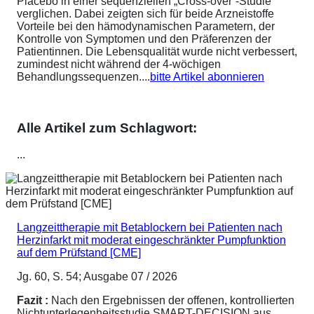
Placebo in einer sequenziellen „Cross-over“-Studie
verglichen. Dabei zeigten sich für beide Arzneistoffe
Vorteile bei den hämodynamischen Parametern, der
Kontrolle von Symptomen und den Präferenzen der
Patientinnen. Die Lebensqualität wurde nicht verbessert,
zumindest nicht während der 4-wöchigen
Behandlungssequenzen....
bitte Artikel abonnieren
Alle Artikel zum Schlagwort:
...
Langzeittherapie mit Betablockern bei Patienten nach
Herzinfarkt mit moderat eingeschränkter Pumpfunktion
auf dem Prüfstand [CME]
Jg. 60, S. 54; Ausgabe 07 / 2026
Fazit :
Nach den Ergebnissen der offenen, kontrollierten
Nichtunterlegenheitsstudie SMART-DECISION aus