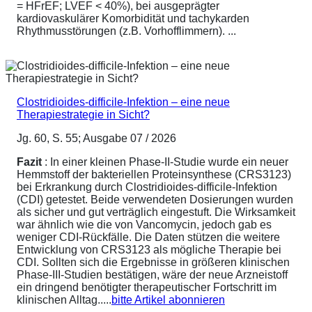
= HFrEF; LVEF < 40%), bei ausgeprägter
kardiovaskulärer Komorbidität und tachykarden
Rhythmusstörungen (z.B. Vorhofflimmern). ...
Clostridioides-difficile-Infektion – eine neue
Therapiestrategie in Sicht?
Jg. 60, S. 55; Ausgabe 07 / 2026
Fazit
: In einer kleinen Phase-II-Studie wurde ein neuer
Hemmstoff der bakteriellen Proteinsynthese (CRS3123)
bei Erkrankung durch Clostridioides-difficile-Infektion
(CDI) getestet. Beide verwendeten Dosierungen wurden
als sicher und gut verträglich eingestuft. Die Wirksamkeit
war ähnlich wie die von Vancomycin, jedoch gab es
weniger CDI-Rückfälle. Die Daten stützen die weitere
Entwicklung von CRS3123 als mögliche Therapie bei
CDI. Sollten sich die Ergebnisse in größeren klinischen
Phase-III-Studien bestätigen, wäre der neue Arzneistoff
ein dringend benötigter therapeutischer Fortschritt im
klinischen Alltag.....
bitte Artikel abonnieren