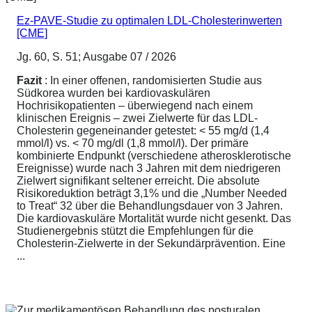
Ez-PAVE-Studie zu optimalen LDL-Cholesterinwerten
[CME]
Jg. 60, S. 51; Ausgabe 07 / 2026
Fazit
: In einer offenen, randomisierten Studie aus
Südkorea wurden bei kardiovaskulären
Hochrisikopatienten – überwiegend nach einem
klinischen Ereignis – zwei Zielwerte für das LDL-
Cholesterin gegeneinander getestet: < 55 mg/d (1,4
mmol/l) vs. < 70 mg/dl (1,8 mmol/l). Der primäre
kombinierte Endpunkt (verschiedene atherosklerotische
Ereignisse) wurde nach 3 Jahren mit dem niedrigeren
Zielwert signifikant seltener erreicht. Die absolute
Risikoreduktion beträgt 3,1% und die „Number Needed
to Treat“ 32 über die Behandlungsdauer von 3 Jahren.
Die kardiovaskuläre Mortalität wurde nicht gesenkt. Das
Studienergebnis stützt die Empfehlungen für die
Cholesterin-Zielwerte in der Sekundärprävention. Eine
...