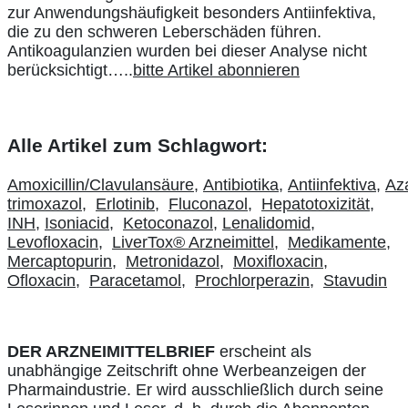
zur Anwendungshäufigkeit besonders Antiinfektiva,
die zu den schweren Leberschäden führen.
Antikoagulanzien wurden bei dieser Analyse nicht
berücksichtigt…..
bitte Artikel abonnieren
Alle Artikel zum Schlagwort:
Amoxicillin/Clavulansäure
,
Antibiotika
,
Antiinfektiva
,
Aza
trimoxazol
,
Erlotinib
,
Fluconazol
,
Hepatotoxizität
,
INH
,
Isoniacid
,
Ketoconazol
,
Lenalidomid
,
Levofloxacin
,
LiverTox® Arzneimittel
,
Medikamente
,
Mercaptopurin
,
Metronidazol
,
Moxifloxacin
,
Ofloxacin
,
Paracetamol
,
Prochlorperazin
,
Stavudin
DER ARZNEIMITTELBRIEF
erscheint als
unabhängige Zeitschrift ohne Werbeanzeigen der
Pharmaindustrie. Er wird ausschließlich durch seine