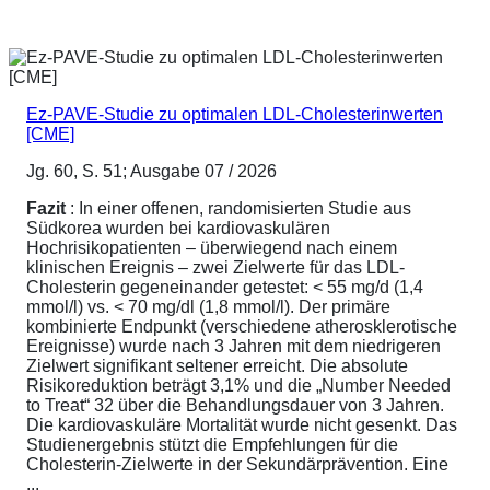
Ez-PAVE-Studie zu optimalen LDL-Cholesterinwerten
[CME]
Jg. 60, S. 51; Ausgabe 07 / 2026
Fazit
: In einer offenen, randomisierten Studie aus
Südkorea wurden bei kardiovaskulären
Hochrisikopatienten – überwiegend nach einem
klinischen Ereignis – zwei Zielwerte für das LDL-
Cholesterin gegeneinander getestet: < 55 mg/d (1,4
mmol/l) vs. < 70 mg/dl (1,8 mmol/l). Der primäre
kombinierte Endpunkt (verschiedene atherosklerotische
Ereignisse) wurde nach 3 Jahren mit dem niedrigeren
Zielwert signifikant seltener erreicht. Die absolute
Risikoreduktion beträgt 3,1% und die „Number Needed
to Treat“ 32 über die Behandlungsdauer von 3 Jahren.
Die kardiovaskuläre Mortalität wurde nicht gesenkt. Das
Studienergebnis stützt die Empfehlungen für die
Cholesterin-Zielwerte in der Sekundärprävention. Eine
...