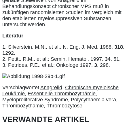
genaue Stellenwert von Anagrelid im
Behandlungskonzept chronischer MPS muß in
zukünftigen randomisierten Studien im Vergleich mit
den etablierten myelosuppressiven Substanzen
untersucht werden.
Literatur
1. Silverstein, M.N., et al.: N. Eng. J. Med.
1988,
318
,
1292
.
2. Petitt, R.M., et al.: Semin. Hematol.
1997,
34
, 51
.
3. Petrides, P.E., et al.: Onkologe 1997,
3
, 298.
Verschlagwortet
Anagrelid
,
Chronische myeloische
Leukämie
,
Essentielle Thrombozythämie
,
Myeloproliferative Syndrome
,
Polycythaemia vera
,
Thrombozythämie
,
Thrombozytose
VERWANDTE ARTIKEL