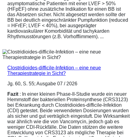
asymptomatische Patienten mit einer LVEF > 50%
(HFpEF) ohne zusätzliche Indikation für einen BB ist
das Absetzen sicher. Nicht abgesetzt werden sollte der
BB bei deutlich eingeschränkter Pumpfunktion (reduced
= HFrEF; LVEF < 40%), bei ausgeprägter
kardiovaskulärer Komorbidität und tachykarden
Rhythmusstörungen (z.B. Vorhofflimmern). ...
Clostridioides-difficile-Infektion – eine neue
Therapiestrategie in Sicht?
Jg. 60, S. 55; Ausgabe 07 / 2026
Fazit
: In einer kleinen Phase-II-Studie wurde ein neuer
Hemmstoff der bakteriellen Proteinsynthese (CRS3123)
bei Erkrankung durch Clostridioides-difficile-Infektion
(CDI) getestet. Beide verwendeten Dosierungen wurden
als sicher und gut verträglich eingestuft. Die Wirksamkeit
war ähnlich wie die von Vancomycin, jedoch gab es
weniger CDI-Rückfälle. Die Daten stützen die weitere
Entwicklung von CRS3123 als mögliche Therapie bei