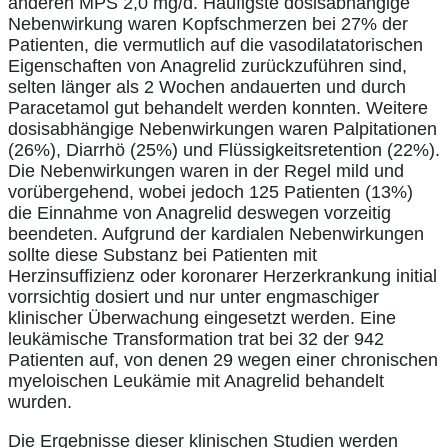
anderen MPS 2,0 mg/d. Häufigste dosisabhängige
Nebenwirkung waren Kopfschmerzen bei 27% der
Patienten, die vermutlich auf die vasodilatatorischen
Eigenschaften von Anagrelid zurückzuführen sind,
selten länger als 2 Wochen andauerten und durch
Paracetamol gut behandelt werden konnten. Weitere
dosisabhängige Nebenwirkungen waren Palpitationen
(26%), Diarrhö (25%) und Flüssigkeitsretention (22%).
Die Nebenwirkungen waren in der Regel mild und
vorübergehend, wobei jedoch 125 Patienten (13%)
die Einnahme von Anagrelid deswegen vorzeitig
beendeten. Aufgrund der kardialen Nebenwirkungen
sollte diese Substanz bei Patienten mit
Herzinsuffizienz oder koronarer Herzerkrankung initial
vorrsichtig dosiert und nur unter engmaschiger
klinischer Überwachung eingesetzt werden. Eine
leukämische Transformation trat bei 32 der 942
Patienten auf, von denen 29 wegen einer chronischen
myeloischen Leukämie mit Anagrelid behandelt
wurden.
Die Ergebnisse dieser klinischen Studien werden