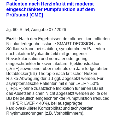
Patienten nach Herzinfarkt mit moderat
eingeschränkter Pumpfunktion auf dem
Prüfstand [CME]
Jg. 60, S. 54; Ausgabe 07 / 2026
Fazit :
Nach den Ergebnissen der offenen, kontrollierten
Nichtunterlegenheitsstudie SMART-DECISION aus
Südkorea kann bei stabilen, symptomfreien Patienten
nach akutem Myokardinfarkt mit gelungener
Revaskularisation und normaler oder gering
eingeschränkter linksventrikulärer Ejektionsfraktion
(LVEF) sowie einer über mehr als ein Jahr fortgeführten
Betablocker(BB)-Therapie nach kritischer Nutzen-
Risiko-Abwägung der BB ggf. abgesetzt werden. Für
asymptomatische Patienten mit einer LVEF > 50%
(HFpEF) ohne zusätzliche Indikation für einen BB ist
das Absetzen sicher. Nicht abgesetzt werden sollte der
BB bei deutlich eingeschränkter Pumpfunktion (reduced
= HFrEF; LVEF < 40%), bei ausgeprägter
kardiovaskulärer Komorbidität und tachykarden
Rhythmusstörungen (z.B. Vorhofflimmern). ...