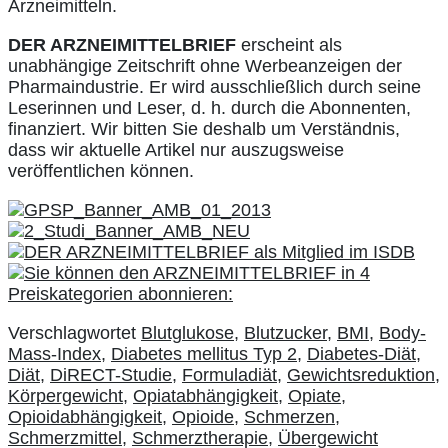
Arzneimitteln.
DER ARZNEIMITTELBRIEF
erscheint als
unabhängige Zeitschrift ohne Werbeanzeigen der
Pharmaindustrie. Er wird ausschließlich durch seine
Leserinnen und Leser, d. h. durch die Abonnenten,
finanziert. Wir bitten Sie deshalb um Verständnis,
dass wir aktuelle Artikel nur auszugsweise
veröffentlichen können.
Verschlagwortet
Blutglukose
,
Blutzucker
,
BMI
,
Body-
Mass-Index
,
Diabetes mellitus Typ 2
,
Diabetes-Diät
,
Diät
,
DiRECT-Studie
,
Formuladiät
,
Gewichtsreduktion
,
Körpergewicht
,
Opiatabhängigkeit
,
Opiate
,
Opioidabhängigkeit
,
Opioide
,
Schmerzen
,
Schmerzmittel
,
Schmerztherapie
,
Übergewicht