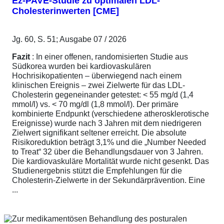
Ez-PAVE-Studie zu optimalen LDL-
Cholesterinwerten [CME]
Jg. 60, S. 51; Ausgabe 07 / 2026
Fazit
: In einer offenen, randomisierten Studie aus
Südkorea wurden bei kardiovaskulären
Hochrisikopatienten – überwiegend nach einem
klinischen Ereignis – zwei Zielwerte für das LDL-
Cholesterin gegeneinander getestet: < 55 mg/d (1,4
mmol/l) vs. < 70 mg/dl (1,8 mmol/l). Der primäre
kombinierte Endpunkt (verschiedene atherosklerotische
Ereignisse) wurde nach 3 Jahren mit dem niedrigeren
Zielwert signifikant seltener erreicht. Die absolute
Risikoreduktion beträgt 3,1% und die „Number Needed
to Treat“ 32 über die Behandlungsdauer von 3 Jahren.
Die kardiovaskuläre Mortalität wurde nicht gesenkt. Das
Studienergebnis stützt die Empfehlungen für die
Cholesterin-Zielwerte in der Sekundärprävention. Eine
...