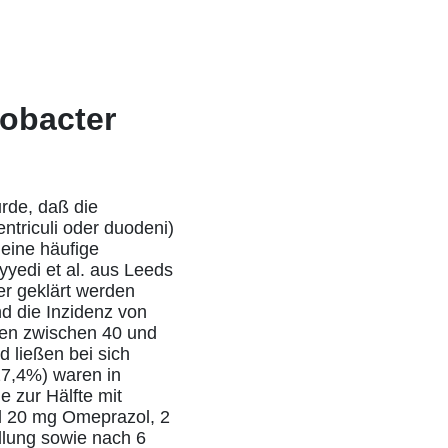
cobacter
urde, daß die
ntriculi oder duodeni)
 eine häufige
yedi et al. aus Leeds
er geklärt werden
nd die Inzidenz von
nen zwischen 40 und
 ließen bei sich
27,4%) waren in
e zur Hälfte mit
l 20 mg Omeprazol, 2
dlung sowie nach 6