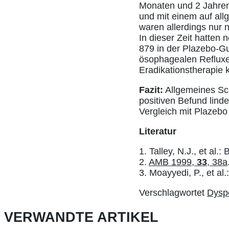
Monaten und 2 Jahre
und mit einem auf al
waren allerdings nur
In dieser Zeit hatte
879 in der Plazebo-G
ösophagealen Refluxes
Eradikationstherapie k
Fazit:
Allgemeines Scr
positiven Befund linde
Vergleich mit Plazebo 
Literatur
1. Talley, N.J., et al.: 
2.
AMB 1999,
33
, 38a
3. Moayyedi, P., et al
Verschlagwortet
Dysp
VERWANDTE ARTIKEL