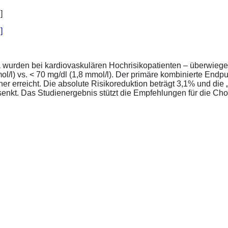
]
a wurden bei kardiovaskulären Hochrisikopatienten – überwiege
l/l) vs. < 70 mg/dl (1,8 mmol/l). Der primäre kombinierte Endp
tener erreicht. Die absolute Risikoreduktion beträgt 3,1% und 
senkt. Das Studienergebnis stützt die Empfehlungen für die Chol