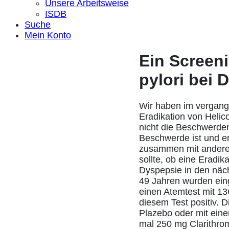
Unsere Arbeitsweise
ISDB
Suche
Mein Konto
Ein Screen
pylori bei 
Wir haben im vergange
Eradikation von Helico
nicht die Beschwerden 
Beschwerde ist und er
zusammen mit anderen 
sollte, ob eine Eradi
Dyspepsie in den näc
49 Jahren wurden eing
einen Atemtest mit 1
diesem Test positiv. 
Plazebo oder mit ein
mal 250 mg Clarithrom