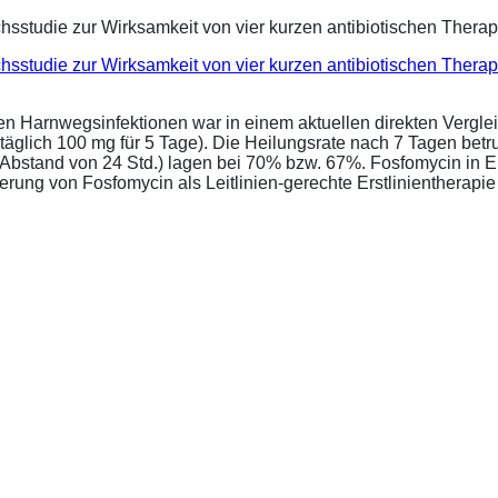
eichsstudie zur Wirksamkeit von vier kurzen antibiotischen Ther
ren Harnwegsinfektionen war in einem aktuellen direkten Vergle
täglich 100 mg für 5 Tage). Die Heilungsrate nach 7 Tagen bet
im Abstand von 24 Std.) lagen bei 70% bzw. 67%. Fosfomycin in 
ung von Fosfomycin als Leitlinien-gerechte Erstlinientherapie .