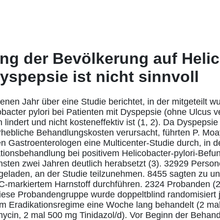
ing der Bevölkerung auf Heli
Dyspepsie ist nicht sinnvoll
nen Jahr über eine Studie berichtet, in der mitgeteilt w
bacter pylori bei Patienten mit Dyspepsie (ohne Ulcus ve
lindert und nicht kosteneffektiv ist (1, 2). Da Dyspepsie
hebliche Behandlungskosten verursacht, führten P. Moay
Gastroenterologen eine Multicenter-Studie durch, in d
kationsbehandlung bei positivem Helicobacter-pylori-Befu
hsten zwei Jahren deutlich herabsetzt (3). 32929 Perso
eladen, an der Studie teilzunehmen. 8455 sagten zu und
3C-markiertem Harnstoff durchführen. 2324 Probanden (
Diese Probandengruppe wurde doppeltblind randomisiert j
em Eradikationsregime eine Woche lang behandelt (2 ma
ycin, 2 mal 500 mg Tinidazol/d). Vor Beginn der Behan