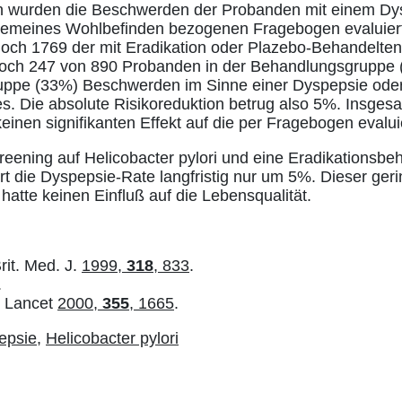
n wurden die Beschwerden der Probanden mit einem D
lgemeines Wohlbefinden bezogenen Fragebogen evaluier
 noch 1769 der mit Eradikation oder Plazebo-Behandelte
n noch 247 von 890 Probanden in der Behandlungsgruppe
uppe (33%) Beschwerden im Sinne einer Dyspepsie oder
. Die absolute Risikoreduktion betrug also 5%. Insgesa
einen signifikanten Effekt auf die per Fragebogen evalui
eening auf Helicobacter pylori und eine Eradikationsbe
rt die Dyspepsie-Rate langfristig nur um 5%. Dieser geri
hatte keinen Einfluß auf die Lebensqualität.
Brit. Med. J.
1999,
318
, 833
.
.
.: Lancet
2000,
355
, 1665
.
epsie
,
Helicobacter pylori