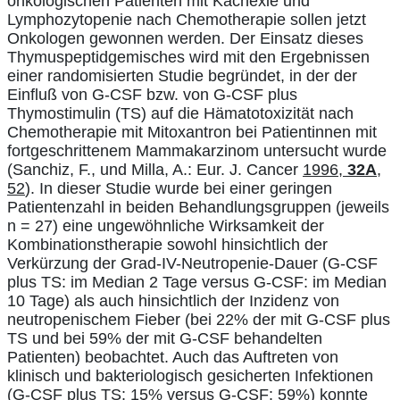
onkologischen Patienten mit Kachexie und
Lymphozytopenie nach Chemotherapie sollen jetzt
Onkologen gewonnen werden. Der Einsatz dieses
Thymuspeptidgemisches wird mit den Ergebnissen
einer randomisierten Studie begründet, in der der
Einfluß von G-CSF bzw. von G-CSF plus
Thymostimulin (TS) auf die Hämatotoxizität nach
Chemotherapie mit Mitoxantron bei Patientinnen mit
fortgeschrittenem Mammakarzinom untersucht wurde
(Sanchiz, F., und Milla, A.: Eur. J. Cancer
1996,
32A
,
52
). In dieser Studie wurde bei einer geringen
Patientenzahl in beiden Behandlungsgruppen (jeweils
n = 27) eine ungewöhnliche Wirksamkeit der
Kombinationstherapie sowohl hinsichtlich der
Verkürzung der Grad-IV-Neutropenie-Dauer (G-CSF
plus TS: im Median 2 Tage versus G-CSF: im Median
10 Tage) als auch hinsichtlich der Inzidenz von
neutropenischem Fieber (bei 22% der mit G-CSF plus
TS und bei 59% der mit G-CSF behandelten
Patienten) beobachtet. Auch das Auftreten von
klinisch und bakteriologisch gesicherten Infektionen
(G-CSF plus TS: 15% versus G-CSF: 59%) konnte