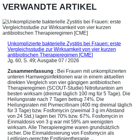
VERWANDTE ARTIKEL
Unkomplizierte bakterielle Zystitis bei Frauen: erste
Vergleichsstudie zur Wirksamkeit von vier kurzen
antibiotischen Therapieregimen [CME]
Jg. 60, S. 49; Ausgabe 07 / 2026
Zusammenfassung
: Bei Frauen mit unkomplizierten
unteren Harnwegsinfektionen war in einem aktuellen
direkten Vergleich von vier gängigen antibiotischen
Therapieregimen (SCOUT-Studie) Nitrofurantoin am
besten wirksam (dreimal täglich 100 mg für 5 Tage). Die
Heilungsrate nach 7 Tagen betrug 74%. Die
Heilungsraten mit Pivmecillinam (400 mg dreimal täglich
für 3 Tage) bzw. Fosfomycin (zweimal 3 g im Abstand
von 24 Std.) lagen bei 70% bzw. 67%. Fosfomycin in
Einmaldosis von 3 g war mit 59% am wenigsten
wirksam. Alle Therapieregime waren grundsätzlich
sicher. Die Einmaldosierung von Fosfomycin als
Leitlinien-gerechte Erstlinientherapie ...