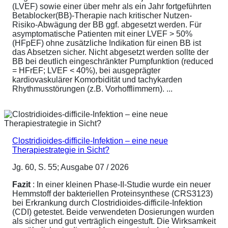
(LVEF) sowie einer über mehr als ein Jahr fortgeführten
Betablocker(BB)-Therapie nach kritischer Nutzen-
Risiko-Abwägung der BB ggf. abgesetzt werden. Für
asymptomatische Patienten mit einer LVEF > 50%
(HFpEF) ohne zusätzliche Indikation für einen BB ist
das Absetzen sicher. Nicht abgesetzt werden sollte der
BB bei deutlich eingeschränkter Pumpfunktion (reduced
= HFrEF; LVEF < 40%), bei ausgeprägter
kardiovaskulärer Komorbidität und tachykarden
Rhythmusstörungen (z.B. Vorhofflimmern). ...
Clostridioides-difficile-Infektion – eine neue
Therapiestrategie in Sicht?
Jg. 60, S. 55; Ausgabe 07 / 2026
Fazit
: In einer kleinen Phase-II-Studie wurde ein neuer
Hemmstoff der bakteriellen Proteinsynthese (CRS3123)
bei Erkrankung durch Clostridioides-difficile-Infektion
(CDI) getestet. Beide verwendeten Dosierungen wurden
als sicher und gut verträglich eingestuft. Die Wirksamkeit