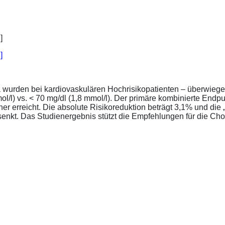
]
a wurden bei kardiovaskulären Hochrisikopatienten – überwiege
l/l) vs. < 70 mg/dl (1,8 mmol/l). Der primäre kombinierte Endp
tener erreicht. Die absolute Risikoreduktion beträgt 3,1% und 
senkt. Das Studienergebnis stützt die Empfehlungen für die Chol