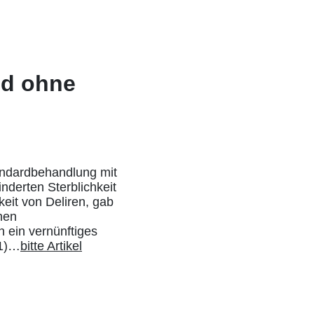
nd ohne
tandardbehandlung mit
nderten Sterblichkeit
eit von Deliren, gab
chen
n ein vernünftiges
11)…
b
itte Artikel