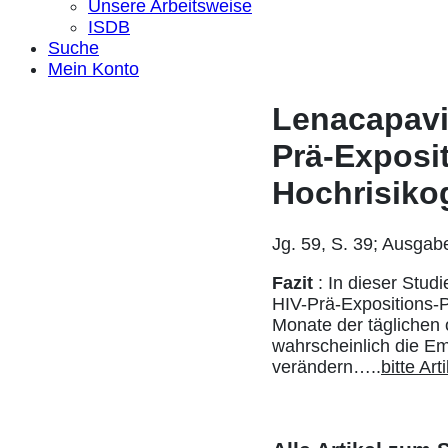
Unsere Arbeitsweise
ISDB
Suche
Mein Konto
Lenacapavir
Prä-Exposi
Hochrisiko
Jg. 59, S. 39; Ausgab
Fazit
: In dieser Studi
HIV-Prä-Expositions-P
Monate der täglichen
wahrscheinlich die E
verändern…..
bitte Ar