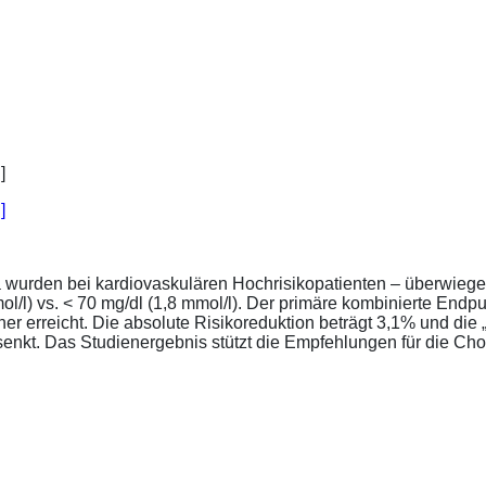
]
a wurden bei kardiovaskulären Hochrisikopatienten – überwiege
l/l) vs. < 70 mg/dl (1,8 mmol/l). Der primäre kombinierte Endp
tener erreicht. Die absolute Risikoreduktion beträgt 3,1% und 
senkt. Das Studienergebnis stützt die Empfehlungen für die Chol