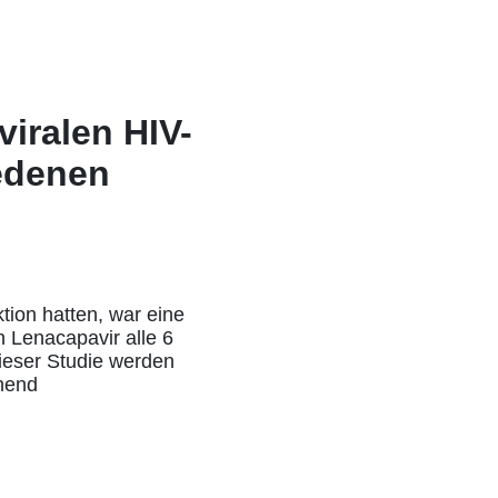
viralen HIV-
iedenen
ktion hatten, war eine
 Lenacapavir alle 6
ieser Studie werden
chend