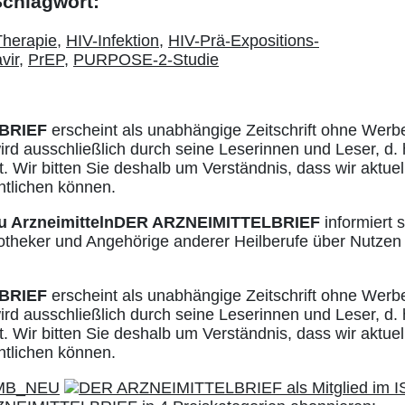
 Schlagwort:
 Therapie
,
HIV-Infektion
,
HIV-Prä-Expositions-
vir
,
PrEP
,
PURPOSE-2-Studie
BRIEF
erscheint als unabhängige Zeitschrift ohne Werb
ird ausschließlich durch seine Leserinnen und Leser, d. 
. Wir bitten Sie deshalb um Verständnis, dass wir aktuell
ntlichen können.
u Arzneimitteln
DER ARZNEIMITTELBRIEF
informiert s
otheker und Angehörige anderer Heilberufe über Nutzen
BRIEF
erscheint als unabhängige Zeitschrift ohne Werb
ird ausschließlich durch seine Leserinnen und Leser, d. 
. Wir bitten Sie deshalb um Verständnis, dass wir aktuell
ntlichen können.