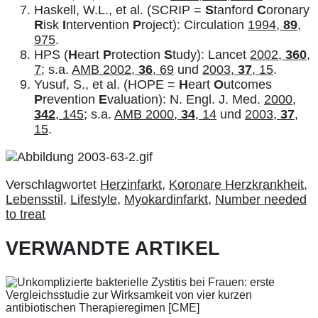
Haskell, W.L., et al. (SCRIP =
S
tanford
C
oronary
R
isk
I
ntervention
P
roject): Circulation
1994,
89
,
975
.
HPS (
H
eart
P
rotection
S
tudy): Lancet
2002,
360
,
7
; s.a.
AMB 2002,
36
, 69
und
2003,
37
, 15
.
Yusuf, S., et al. (HOPE =
H
eart
O
utcomes
P
revention
E
valuation): N. Engl. J. Med.
2000,
342
, 145
; s.a.
AMB 2000,
34
, 14
und
2003,
37
,
15
.
Verschlagwortet
Herzinfarkt
,
Koronare Herzkrankheit
,
Lebensstil
,
Lifestyle
,
Myokardinfarkt
,
Number needed
to treat
VERWANDTE ARTIKEL