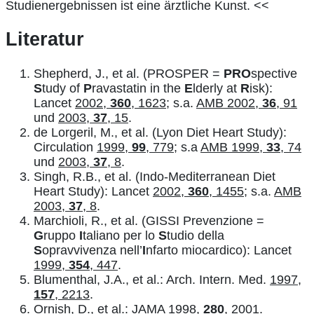
Studienergebnissen ist eine ärztliche Kunst. <<
Literatur
Shepherd, J., et al. (PROSPER =
PRO
spective
S
tudy of
P
ravastatin in the
E
lderly at
R
isk):
Lancet
2002,
360
, 1623
; s.a.
AMB 2002,
36
, 91
und
2003,
37
, 15
.
de Lorgeril, M., et al. (Lyon Diet Heart Study):
Circulation
1999,
99
, 779
; s.a
AMB 1999,
33
, 74
und
2003,
37
, 8
.
Singh, R.B., et al. (Indo-Mediterranean Diet
Heart Study): Lancet
2002,
360
, 1455
; s.a.
AMB
2003,
37
, 8
.
Marchioli, R., et al. (GISSI Prevenzione =
G
ruppo
I
taliano per lo
S
tudio della
S
opravvivenza nell’
I
nfarto miocardico): Lancet
1999,
354
, 447
.
Blumenthal, J.A., et al.: Arch. Intern. Med.
1997,
157
, 2213
.
Ornish, D., et al.: JAMA
1998,
280
, 2001
.