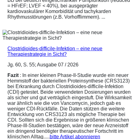
BB bei deutlich eingeschränkter Pumpfunktion (reduced
= HFrEF; LVEF < 40%), bei ausgeprägter
kardiovaskulärer Komorbidität und tachykarden
Rhythmusstörungen (z.B. Vorhofflimmern). ...
Clostridioides-difficile-Infektion – eine neue
Therapiestrategie in Sicht?
Jg. 60, S. 55; Ausgabe 07 / 2026
Fazit
: In einer kleinen Phase-II-Studie wurde ein neuer
Hemmstoff der bakteriellen Proteinsynthese (CRS3123)
bei Erkrankung durch Clostridioides-difficile-Infektion
(CDI) getestet. Beide verwendeten Dosierungen wurden
als sicher und gut verträglich eingestuft. Die Wirksamkeit
war ähnlich wie die von Vancomycin, jedoch gab es
weniger CDI-Rückfälle. Die Daten stützen die weitere
Entwicklung von CRS3123 als mögliche Therapie bei
CDI. Sollten sich die Ergebnisse in größeren klinischen
Phase-III-Studien bestätigen, wäre der neue Arzneistoff
ein dringend benötigter therapeutischer Fortschritt im
klinischen Alltag.....
bitte Artikel abonnieren