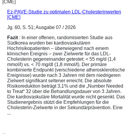
Ez-PAVE-Studie zu optimalen LDL-Cholesterinwerten
[CME]
Jg. 60, S. 51; Ausgabe 07 / 2026
Fazit
: In einer offenen, randomisierten Studie aus
Südkorea wurden bei kardiovaskulären
Hochrisikopatienten – überwiegend nach einem
klinischen Ereignis – zwei Zielwerte für das LDL-
Cholesterin gegeneinander getestet: < 55 mg/d (1,4
mmol/l) vs. < 70 mg/dl (1,8 mmol/l). Der primäre
kombinierte Endpunkt (verschiedene atherosklerotische
Ereignisse) wurde nach 3 Jahren mit dem niedrigeren
Zielwert signifikant seltener erreicht. Die absolute
Risikoreduktion beträgt 3,1% und die „Number Needed
to Treat“ 32 über die Behandlungsdauer von 3 Jahren.
Die kardiovaskuläre Mortalität wurde nicht gesenkt. Das
Studienergebnis stützt die Empfehlungen für die
Cholesterin-Zielwerte in der Sekundärprävention. Eine
...