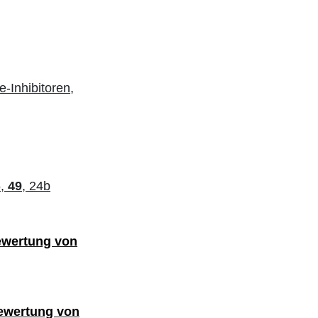
e-Inhibitoren,
5,
49
, 24b
ewertung von
ewertung von