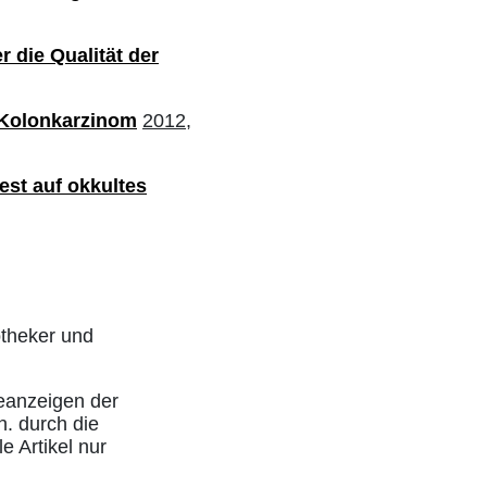
r die Qualität der
 Kolonkarzinom
2012,
est auf okkultes
otheker und
eanzeigen der
h. durch die
e Artikel nur