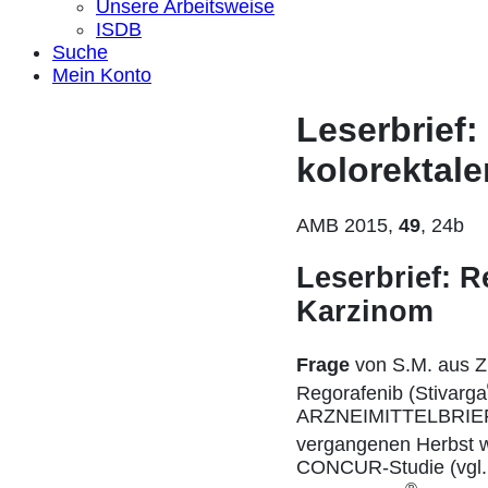
Unsere Arbeitsweise
ISDB
Suche
Mein Konto
Leserbrief:
kolorektal
AMB 2015,
49
, 24b
Leserbrief: R
Karzinom
Frage
von S.M. aus Zü
Regorafenib (Stivarga
ARZNEIMITTELBRIEF vo
vergangenen Herbst wu
CONCUR-Studie (vgl. 2