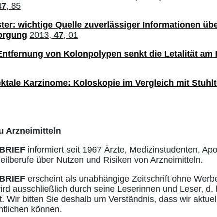
47
, 85
ter: wichtige Quelle zuverlässiger Informationen übe
orgung
2013,
47
, 01
ntfernung von Kolonpolypen senkt die Letalität am
ktale Karzinome: Koloskopie im Vergleich mit Stuhlt
u Arzneimitteln
BRIEF
informiert seit 1967 Ärzte, Medizinstudenten, Ap
ilberufe über Nutzen und Risiken von Arzneimitteln.
BRIEF
erscheint als unabhängige Zeitschrift ohne Werb
ird ausschließlich durch seine Leserinnen und Leser, d. 
. Wir bitten Sie deshalb um Verständnis, dass wir aktuell
ntlichen können.