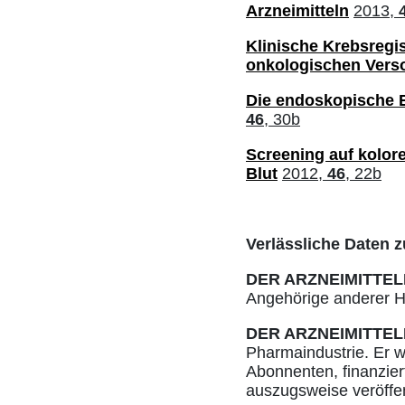
Arzneimitteln
2013,
Klinische Krebsregis
onkologischen Vers
Die endoskopische E
46
, 30b
Screening auf kolore
Blut
2012,
46
, 22b
Verlässliche Daten z
DER ARZNEIMITTEL
Angehörige anderer He
DER ARZNEIMITTEL
Pharmaindustrie. Er w
Abonnenten, finanziert
auszugsweise veröffe