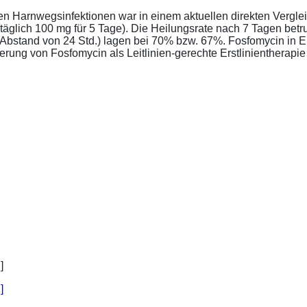
ren Harnwegsinfektionen war in einem aktuellen direkten Vergle
täglich 100 mg für 5 Tage). Die Heilungsrate nach 7 Tagen bet
im Abstand von 24 Std.) lagen bei 70% bzw. 67%. Fosfomycin in 
ung von Fosfomycin als Leitlinien-gerechte Erstlinientherapie .
]