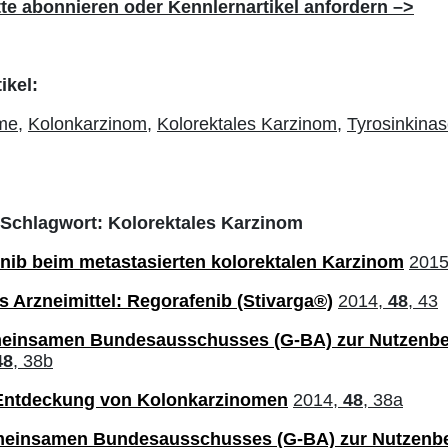
tte abonnieren oder Kennlernartikel anfordern –>
ikel:
me,
Kolonkarzinom,
Kolorektales Karzinom,
Tyrosinkinas
m Schlagwort: Kolorektales Karzinom
enib beim metastasierten kolorektalen Karzinom
201
 Arzneimittel: Regorafenib (Stivarga®)
2014,
48
, 43
einsamen Bundesausschusses (G-BA) zur Nutzenb
48
, 38b
 Entdeckung von Kolonkarzinomen
2014,
48
, 38a
meinsamen Bundesausschusses (G-BA) zur Nutzenb