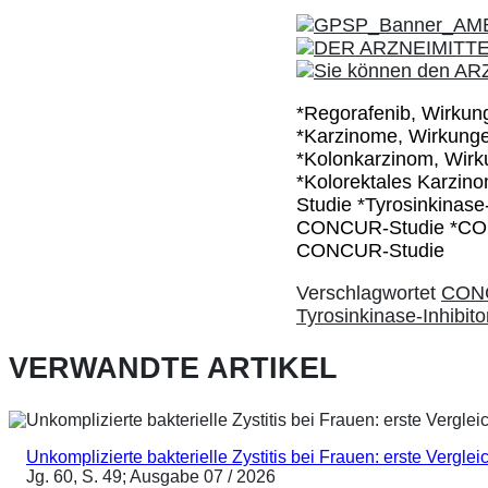
*Regorafenib, Wirku
*Karzinome, Wirkung
*Kolonkarzinom, Wir
*Kolorektales Karzi
Studie *Tyrosinkinas
CONCUR-Studie *CONC
CONCUR-Studie
Verschlagwortet
CONC
Tyrosinkinase-Inhibito
VERWANDTE ARTIKEL
Unkomplizierte bakterielle Zystitis bei Frauen: erste Vergl
Jg. 60, S. 49; Ausgabe 07 / 2026