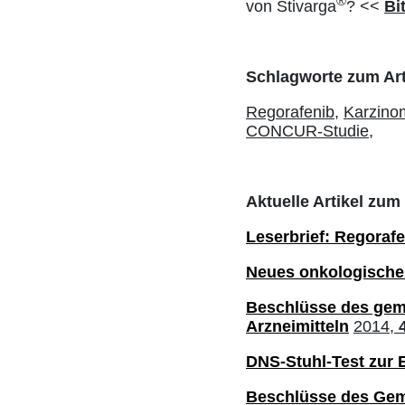
®
von Stivarga
? <<
Bi
Schlagworte zum Art
Regorafenib,
Karzino
CONCUR-Studie,
Aktuelle Artikel zu
Leserbrief: Regoraf
Neues onkologisches
Beschlüsse des gem
Arzneimitteln
2014,
DNS-Stuhl-Test zur
Beschlüsse des Ge