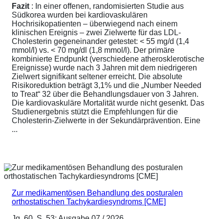
Fazit
: In einer offenen, randomisierten Studie aus
Südkorea wurden bei kardiovaskulären
Hochrisikopatienten – überwiegend nach einem
klinischen Ereignis – zwei Zielwerte für das LDL-
Cholesterin gegeneinander getestet: < 55 mg/d (1,4
mmol/l) vs. < 70 mg/dl (1,8 mmol/l). Der primäre
kombinierte Endpunkt (verschiedene atherosklerotische
Ereignisse) wurde nach 3 Jahren mit dem niedrigeren
Zielwert signifikant seltener erreicht. Die absolute
Risikoreduktion beträgt 3,1% und die „Number Needed
to Treat“ 32 über die Behandlungsdauer von 3 Jahren.
Die kardiovaskuläre Mortalität wurde nicht gesenkt. Das
Studienergebnis stützt die Empfehlungen für die
Cholesterin-Zielwerte in der Sekundärprävention. Eine
...
Zur medikamentösen Behandlung des posturalen
orthostatischen Tachykardiesyndroms [CME]
Jg. 60, S. 53; Ausgabe 07 / 2026