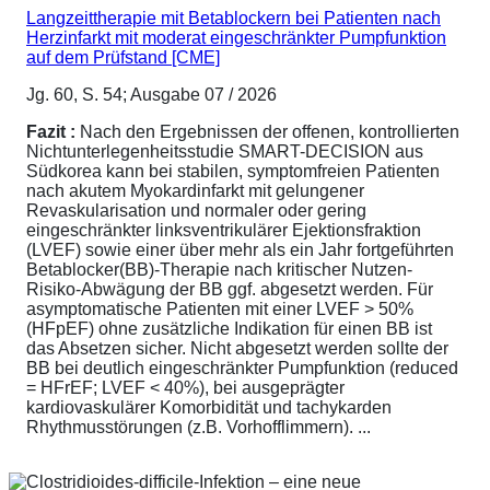
Langzeittherapie mit Betablockern bei Patienten nach
Herzinfarkt mit moderat eingeschränkter Pumpfunktion
auf dem Prüfstand [CME]
Jg. 60, S. 54; Ausgabe 07 / 2026
Fazit :
Nach den Ergebnissen der offenen, kontrollierten
Nichtunterlegenheitsstudie SMART-DECISION aus
Südkorea kann bei stabilen, symptomfreien Patienten
nach akutem Myokardinfarkt mit gelungener
Revaskularisation und normaler oder gering
eingeschränkter linksventrikulärer Ejektionsfraktion
(LVEF) sowie einer über mehr als ein Jahr fortgeführten
Betablocker(BB)-Therapie nach kritischer Nutzen-
Risiko-Abwägung der BB ggf. abgesetzt werden. Für
asymptomatische Patienten mit einer LVEF > 50%
(HFpEF) ohne zusätzliche Indikation für einen BB ist
das Absetzen sicher. Nicht abgesetzt werden sollte der
BB bei deutlich eingeschränkter Pumpfunktion (reduced
= HFrEF; LVEF < 40%), bei ausgeprägter
kardiovaskulärer Komorbidität und tachykarden
Rhythmusstörungen (z.B. Vorhofflimmern). ...