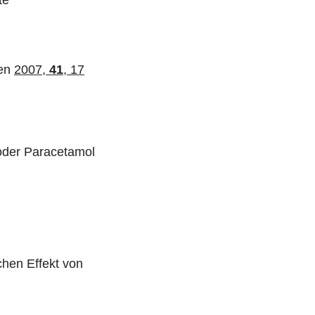
ien
2007,
41
, 17
 oder Paracetamol
chen Effekt von