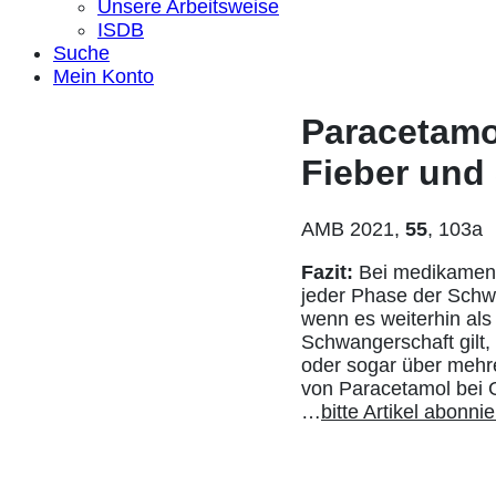
Unsere Arbeitsweise
ISDB
Suche
Mein Konto
Paracetamol
Fieber und
AMB 2021,
55
, 103a
Fazit:
Bei medikament
jeder Phase der Schwa
wenn es weiterhin als
Schwangerschaft gilt,
oder sogar über mehr
von Paracetamol bei 
…
bitte Artikel abonni