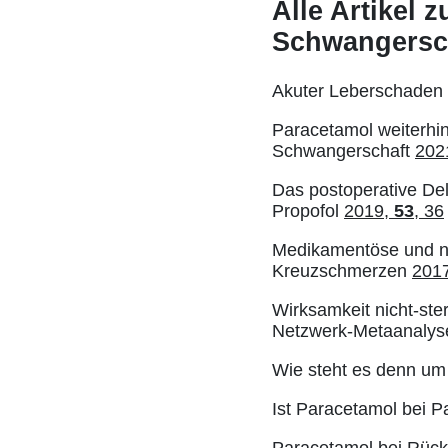
Alle Artikel
Schwangersc
Akuter Leberschaden 
Paracetamol weiterhin
Schwangerschaft
202
Das postoperative De
Propofol
2019,
53
, 36
Medikamentöse und ni
Kreuzschmerzen
201
Wirksamkeit nicht-ste
Netzwerk-Metaanaly
Wie steht es denn um 
Ist Paracetamol bei Pa
Paracetamol bei Rücke