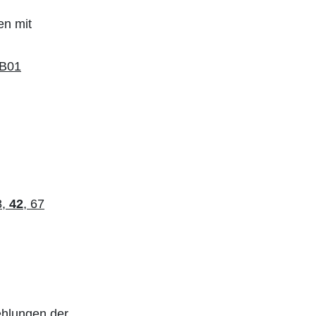
en mit
DB01
8,
42
, 67
ehlungen der