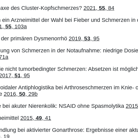
laxe des Cluster-Kopfschmerzes?
2021,
55
, 84
 ein Arzneimittel der Wahl bei Fieber und Schmerzen in 
1,
55
, 103a
g der primären Dysmenorrhö
2019,
53
, 95
lung von Schmerzen in der Notaufnahme: niedrige Dosi
 71a
ie nicht tumorbedingter Schmerzen: Absetzen ist möglic
2017,
51
, 95
roidaler Antiphlogistika bei Arthroseschmerzen im Knie- 
se
2016,
50
, 29b
e bei akuter Nierenkolik: NSAID ohne Spasmolytika
2015
eimittel
2015,
49
, 41
ung bei aktivierter Gonarthrose: Ergebnisse einer akt
9
, 19