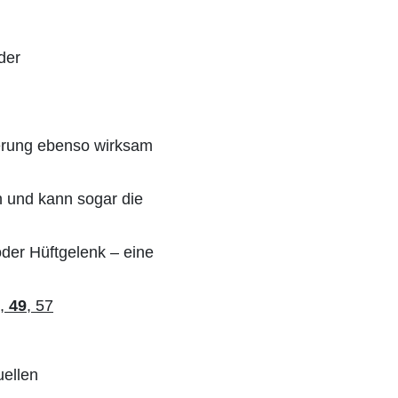
der
erung ebenso wirksam
h und kann sogar die
oder Hüftgelenk – eine
,
49
, 57
uellen