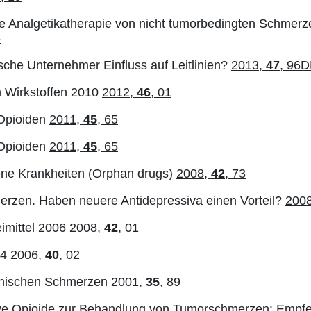
ige Analgetikatherapie von nicht tumorbedingten Schmerz
5
he Unternehmer Einfluss auf Leitlinien?
2013,
47
, 96
n Wirkstoffen 2010
2012,
46
, 01
 Opioiden
2011,
45
, 65
 Opioiden
2011,
45
, 65
ene Krankheiten (Orphan drugs)
2008,
42
, 73
rzen. Haben neuere Antidepressiva einen Vorteil?
200
imittel 2006
2008,
42
, 01
04
2006,
40
, 02
ronischen Schmerzen
2001,
35
, 89
ive Opioide zur Behandlung von Tumorschmerzen: Empf