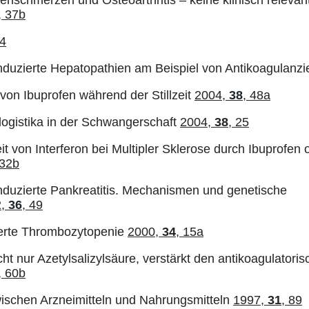
, 37b
64
duzierte Hepatopathien am Beispiel von Antikoagulanz
von Ibuprofen während der Stillzeit
2004,
38
, 48a
logistika in der Schwangerschaft
2004,
38
, 25
it von Interferon bei Multipler Sklerose durch Ibuprofen
 32b
duzierte Pankreatitis. Mechanismen und genetische
2,
36
, 49
erte Thrombozytopenie
2000,
34
, 15a
t nur Azetylsalizylsäure, verstärkt den antikoagulatoris
, 60b
schen Arzneimitteln und Nahrungsmitteln
1997,
31
, 89