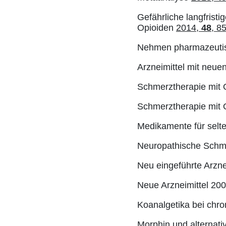
Gefährliche langfrist
Opioiden
2014,
48
, 8
Nehmen pharmazeutisc
Arzneimittel mit neue
Schmerztherapie mit
Schmerztherapie mit
Medikamente für selt
Neuropathische Schme
Neu eingeführte Arzne
Neue Arzneimittel 20
Koanalgetika bei ch
Morphin und alternat