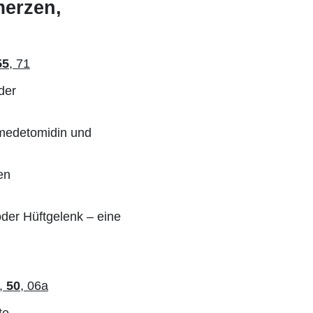
merzen,
55
, 71
der
xmedetomidin und
en
oder Hüftgelenk – eine
,
50
, 06a
te