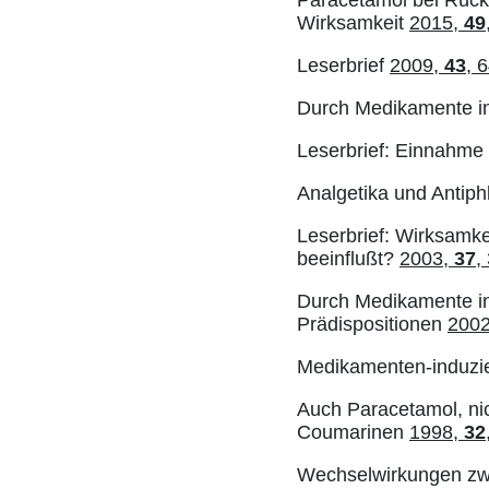
Wirksamkeit
2015,
49
Leserbrief
2009,
43
, 
Durch Medikamente in
Leserbrief: Einnahme 
Analgetika und Antiph
Leserbrief: Wirksamke
beeinflußt?
2003,
37
,
Durch Medikamente in
Prädispositionen
200
Medikamenten-induzi
Auch Paracetamol, nich
Coumarinen
1998,
32
Wechselwirkungen zwi