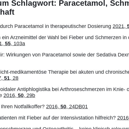
 zum Schlagwort: Paracetamol, Sch
haft
durch Paracetamol in therapeutischer Dosierung
2021,
 ein Arzneimittel der Wahl bei Fieber und Schmerzen in 
1,
55
, 103a
lir: Wirkungen von Paracetamol sowie der Sedativa De
cht-medikamentöse Therapie bei akuten und chronisch
7,
51
, 28
roidaler Antiphlogistika bei Arthroseschmerzen im Knie- 
se
2016,
50
, 29b
Ihren Notfallkoffer?
2016,
50
, 24DB01
tienten mit Fieber auf der Intensivstation hilfreich?
2016
nschmerzen und Osteoarthritis – keine klinisch relevan