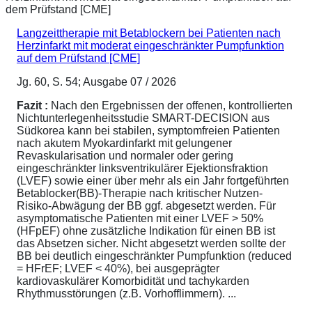
Langzeittherapie mit Betablockern bei Patienten nach
Herzinfarkt mit moderat eingeschränkter Pumpfunktion
auf dem Prüfstand [CME]
Jg. 60, S. 54; Ausgabe 07 / 2026
Fazit :
Nach den Ergebnissen der offenen, kontrollierten
Nichtunterlegenheitsstudie SMART-DECISION aus
Südkorea kann bei stabilen, symptomfreien Patienten
nach akutem Myokardinfarkt mit gelungener
Revaskularisation und normaler oder gering
eingeschränkter linksventrikulärer Ejektionsfraktion
(LVEF) sowie einer über mehr als ein Jahr fortgeführten
Betablocker(BB)-Therapie nach kritischer Nutzen-
Risiko-Abwägung der BB ggf. abgesetzt werden. Für
asymptomatische Patienten mit einer LVEF > 50%
(HFpEF) ohne zusätzliche Indikation für einen BB ist
das Absetzen sicher. Nicht abgesetzt werden sollte der
BB bei deutlich eingeschränkter Pumpfunktion (reduced
= HFrEF; LVEF < 40%), bei ausgeprägter
kardiovaskulärer Komorbidität und tachykarden
Rhythmusstörungen (z.B. Vorhofflimmern). ...