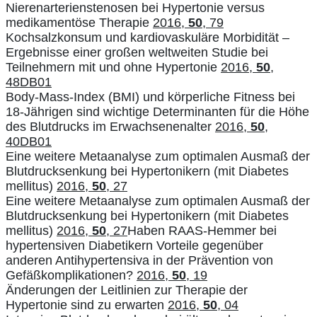
Nierenarterienstenosen bei Hypertonie versus
medikamentöse Therapie
2016,
50
, 79
Kochsalzkonsum und kardiovaskuläre Morbidität –
Ergebnisse einer großen weltweiten Studie bei
Teilnehmern mit und ohne Hypertonie
2016,
50
,
48DB01
Body-Mass-Index (BMI) und körperliche Fitness bei
18-Jährigen sind wichtige Determinanten für die Höhe
des Blutdrucks im Erwachsenenalter
2016,
50
,
40DB01
Eine weitere Metaanalyse zum optimalen Ausmaß der
Blutdrucksenkung bei Hypertonikern (mit Diabetes
mellitus)
2016,
50
, 27
Eine weitere Metaanalyse zum optimalen Ausmaß der
Blutdrucksenkung bei Hypertonikern (mit Diabetes
mellitus)
2016,
50
, 27
Haben RAAS-Hemmer bei
hypertensiven Diabetikern Vorteile gegenüber
anderen Antihypertensiva in der Prävention von
Gefäßkomplikationen?
2016,
50
, 19
Änderungen der Leitlinien zur Therapie der
Hypertonie sind zu erwarten
2016,
50
, 04