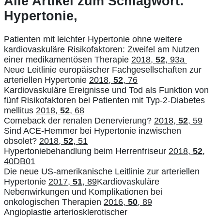
Alle Artikel zum Schlagwort:
Hypertonie,
Patienten mit leichter Hypertonie ohne weitere
kardiovaskuläre Risikofaktoren: Zweifel am Nutzen
einer medikamentösen Therapie
2018,
52
, 93a
Neue Leitlinie europäischer Fachgesellschaften zur
arteriellen Hypertonie
2018,
52
, 76
Kardiovaskuläre Ereignisse und Tod als Funktion von
fünf Risikofaktoren bei Patienten mit Typ-2-Diabetes
mellitus
2018,
52
, 68
Comeback der renalen Denervierung?
2018,
52
, 59
Sind ACE-Hemmer bei Hypertonie inzwischen
obsolet?
2018,
52
, 51
Hypertoniebehandlung beim Herrenfriseur
2018,
52
,
40DB01
Die neue US-amerikanische Leitlinie zur arteriellen
Hypertonie
2017,
51
, 89
Kardiovaskuläre
Nebenwirkungen und Komplikationen bei
onkologischen Therapien
2016,
50
, 89
Angioplastie arteriosklerotischer