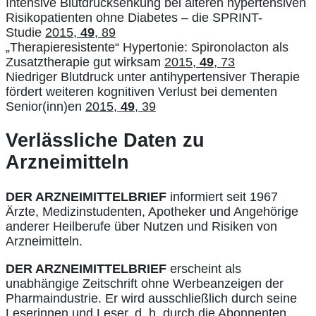
Intensive Blutdrucksenkung bei älteren hypertensiven
Risikopatienten ohne Diabetes – die SPRINT-
Studie
2015,
49
, 89
„Therapieresistente“ Hypertonie: Spironolacton als
Zusatztherapie gut wirksam
2015,
49
, 73
Niedriger Blutdruck unter antihypertensiver Therapie
fördert weiteren kognitiven Verlust bei dementen
Senior(inn)en
2015,
49
, 39
Verlässliche Daten zu
Arzneimitteln
DER ARZNEIMITTELBRIEF
informiert seit 1967
Ärzte, Medizinstudenten, Apotheker und Angehörige
anderer Heilberufe über Nutzen und Risiken von
Arzneimitteln.
DER ARZNEIMITTELBRIEF
erscheint als
unabhängige Zeitschrift ohne Werbeanzeigen der
Pharmaindustrie. Er wird ausschließlich durch seine
Leserinnen und Leser, d. h. durch die Abonnenten,