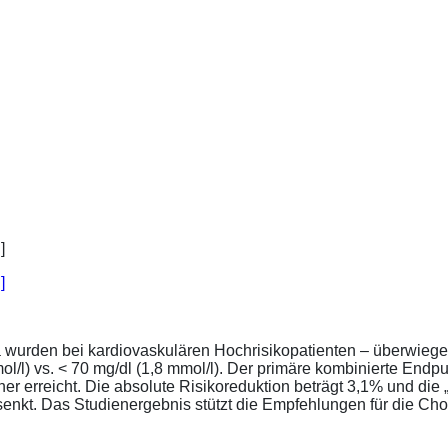
]
a wurden bei kardiovaskulären Hochrisikopatienten – überwiege
l/l) vs. < 70 mg/dl (1,8 mmol/l). Der primäre kombinierte Endp
tener erreicht. Die absolute Risikoreduktion beträgt 3,1% und 
senkt. Das Studienergebnis stützt die Empfehlungen für die Chol