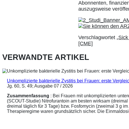
Abonnenten, finanziert
auszugsweise veröffe
Verschlagwortet
„Sick
[CME]
VERWANDTE ARTIKEL
Unkomplizierte bakterielle Zystitis bei Frauen: erste Vergl
Jg. 60, S. 49; Ausgabe 07 / 2026
Zusammenfassung
: Bei Frauen mit unkomplizierten unte
(SCOUT-Studie) Nitrofurantoin am besten wirksam (dreimal 
dreimal täglich für 3 Tage) bzw. Fosfomycin (zweimal 3 g 
Therapieregime waren grundsätzlich sicher. Die Einmaldosier