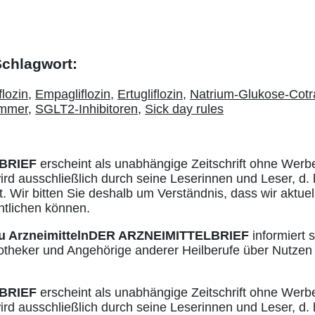
 Schlagwort:
flozin
,
Empagliflozin
,
Ertugliflozin
,
Natrium-Glukose-Cotr
mmer
,
SGLT2-Inhibitoren
,
Sick day rules
BRIEF
erscheint als unabhängige Zeitschrift ohne Werb
ird ausschließlich durch seine Leserinnen und Leser, d. 
. Wir bitten Sie deshalb um Verständnis, dass wir aktuell
ntlichen können.
u Arzneimitteln
DER ARZNEIMITTELBRIEF
informiert s
otheker und Angehörige anderer Heilberufe über Nutzen
BRIEF
erscheint als unabhängige Zeitschrift ohne Werb
ird ausschließlich durch seine Leserinnen und Leser, d. 