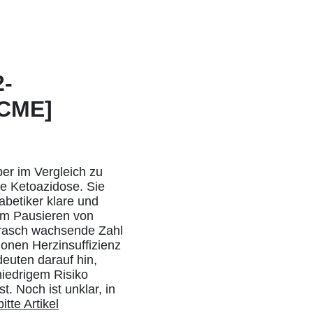
2-
[CME]
er im Vergleich zu
he Ketoazidose. Sie
abetiker klare und
um Pausieren von
e rasch wachsende Zahl
ionen Herzinsuffizienz
deuten darauf hin,
niedrigem Risiko
. Noch ist unklar, in
bitte Artikel