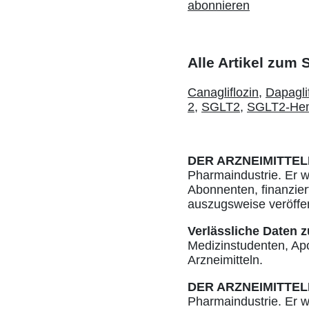
abonnieren
Alle Artikel zum
Canagliflozin
,
Dapagli
2
,
SGLT2
,
SGLT2-He
DER ARZNEIMITTEL
Pharmaindustrie. Er w
Abonnenten, finanziert
auszugsweise veröffe
Verlässliche Daten z
Medizinstudenten, Ap
Arzneimitteln.
DER ARZNEIMITTEL
Pharmaindustrie. Er w