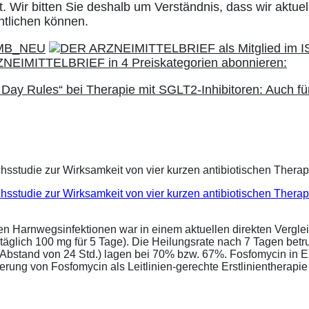
. Wir bitten Sie deshalb um Verständnis, dass wir aktuell
ntlichen können.
 Day Rules“ bei Therapie mit SGLT2-Inhibitoren: Auch fü
eichsstudie zur Wirksamkeit von vier kurzen antibiotischen Ther
ren Harnwegsinfektionen war in einem aktuellen direkten Vergle
täglich 100 mg für 5 Tage). Die Heilungsrate nach 7 Tagen bet
im Abstand von 24 Std.) lagen bei 70% bzw. 67%. Fosfomycin in 
ung von Fosfomycin als Leitlinien-gerechte Erstlinientherapie .