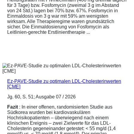
für 3 Tage) bzw. Fosfomycin (zweimal 3 g im Abstand
von 24 Std.) lagen bei 70% bzw. 67%. Fosfomycin in
Einmaldosis von 3 g war mit 59% am wenigsten
wirksam. Alle Therapieregime waren grundsätzlich
sicher. Die Einmaldosierung von Fosfomycin als
Leitlinien-gerechte Erstlinientherapie ...
Ez-PAVE-Studie zu optimalen LDL-Cholesterinwerten
[CME]
Jg. 60, S. 51; Ausgabe 07 / 2026
Fazit
: In einer offenen, randomisierten Studie aus
Südkorea wurden bei kardiovaskulären
Hochrisikopatienten – überwiegend nach einem
klinischen Ereignis – zwei Zielwerte für das LDL-
Cholesterin gegeneinander getestet: < 55 mg/d (1,4
mmol/l) vs. < 70 mg/dl (1,8 mmol/l). Der primäre