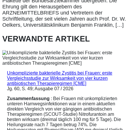
Plakette der Bundesärztekammer übergeben. Die
Ehrung gilt den Herausgebern des
ARZNEIMITTELBRIEFS und Vertretern der
Schriftleitung, der seit vielen Jahren auch Prof. Dr. W.
Oelkers, Universitätsklinikum Benjamin Franklin, […]
VERWANDTE ARTIKEL
Unkomplizierte bakterielle Zystitis bei Frauen: erste
Vergleichsstudie zur Wirksamkeit von vier kurzen
antibiotischen Therapieregimen [CME]
Jg. 60, S. 49; Ausgabe 07 / 2026
Zusammenfassung
: Bei Frauen mit unkomplizierten
unteren Harnwegsinfektionen war in einem aktuellen
direkten Vergleich von vier gängigen antibiotischen
Therapieregimen (SCOUT-Studie) Nitrofurantoin am
besten wirksam (dreimal täglich 100 mg für 5 Tage). Die
Heilungsrate nach 7 Tagen betrug 74%. Die
Heilungsraten mit Pivmecillinam (400 mg dreimal täglich