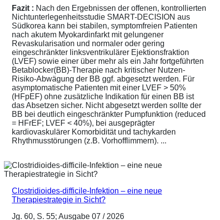
Fazit :
Nach den Ergebnissen der offenen, kontrollierten
Nichtunterlegenheitsstudie SMART-DECISION aus
Südkorea kann bei stabilen, symptomfreien Patienten
nach akutem Myokardinfarkt mit gelungener
Revaskularisation und normaler oder gering
eingeschränkter linksventrikulärer Ejektionsfraktion
(LVEF) sowie einer über mehr als ein Jahr fortgeführten
Betablocker(BB)-Therapie nach kritischer Nutzen-
Risiko-Abwägung der BB ggf. abgesetzt werden. Für
asymptomatische Patienten mit einer LVEF > 50%
(HFpEF) ohne zusätzliche Indikation für einen BB ist
das Absetzen sicher. Nicht abgesetzt werden sollte der
BB bei deutlich eingeschränkter Pumpfunktion (reduced
= HFrEF; LVEF < 40%), bei ausgeprägter
kardiovaskulärer Komorbidität und tachykarden
Rhythmusstörungen (z.B. Vorhofflimmern). ...
Clostridioides-difficile-Infektion – eine neue
Therapiestrategie in Sicht?
Jg. 60, S. 55; Ausgabe 07 / 2026