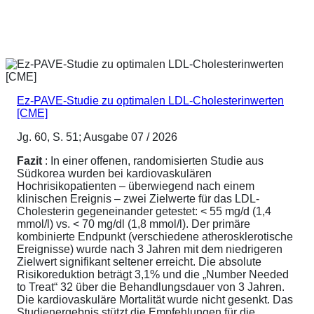
Ez-PAVE-Studie zu optimalen LDL-Cholesterinwerten
[CME]
Jg. 60, S. 51; Ausgabe 07 / 2026
Fazit
: In einer offenen, randomisierten Studie aus
Südkorea wurden bei kardiovaskulären
Hochrisikopatienten – überwiegend nach einem
klinischen Ereignis – zwei Zielwerte für das LDL-
Cholesterin gegeneinander getestet: < 55 mg/d (1,4
mmol/l) vs. < 70 mg/dl (1,8 mmol/l). Der primäre
kombinierte Endpunkt (verschiedene atherosklerotische
Ereignisse) wurde nach 3 Jahren mit dem niedrigeren
Zielwert signifikant seltener erreicht. Die absolute
Risikoreduktion beträgt 3,1% und die „Number Needed
to Treat“ 32 über die Behandlungsdauer von 3 Jahren.
Die kardiovaskuläre Mortalität wurde nicht gesenkt. Das
Studienergebnis stützt die Empfehlungen für die