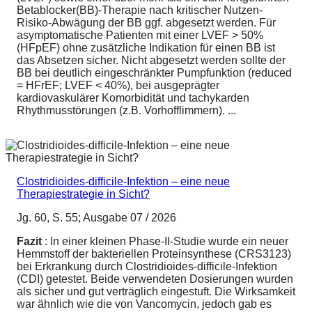
Betablocker(BB)-Therapie nach kritischer Nutzen-
Risiko-Abwägung der BB ggf. abgesetzt werden. Für
asymptomatische Patienten mit einer LVEF > 50%
(HFpEF) ohne zusätzliche Indikation für einen BB ist
das Absetzen sicher. Nicht abgesetzt werden sollte der
BB bei deutlich eingeschränkter Pumpfunktion (reduced
= HFrEF; LVEF < 40%), bei ausgeprägter
kardiovaskulärer Komorbidität und tachykarden
Rhythmusstörungen (z.B. Vorhofflimmern). ...
Clostridioides-difficile-Infektion – eine neue
Therapiestrategie in Sicht?
Jg. 60, S. 55; Ausgabe 07 / 2026
Fazit
: In einer kleinen Phase-II-Studie wurde ein neuer
Hemmstoff der bakteriellen Proteinsynthese (CRS3123)
bei Erkrankung durch Clostridioides-difficile-Infektion
(CDI) getestet. Beide verwendeten Dosierungen wurden
als sicher und gut verträglich eingestuft. Die Wirksamkeit
war ähnlich wie die von Vancomycin, jedoch gab es