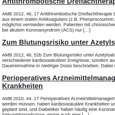
Antithrombotische Dreifachtherap
AMB 2012, 46, 17 Antithrombotische Dreifachtherapie 
aus einem oralen Antikoagulans (z.B. Phenprocoumon,
möglichst vermieden werden. Patienten mit chronischem
bei akutem Koronarsyndrom (ACS) nur […]
Zum Blutungsrisiko unter Azetyls
AMB 2012, 46, 52b Zum Blutungsrisiko unter Azetylsaliz
verschiedener kardiovaskulärer Ereignisse, sondern au
Dauereinnahme in niedriger Dosis beschrieben. Dabei 
Perioperatives Arzneimittelman
Krankheiten
AMB 2010, 44, 17 Perioperatives Arzneimittelmanageme
werden müssen, haben kardiovaskuläre Krankheiten un
geplant sind, und Diabetiker haben häufig eine Korona
Sekundärprophylaxe, einige auch eine […]