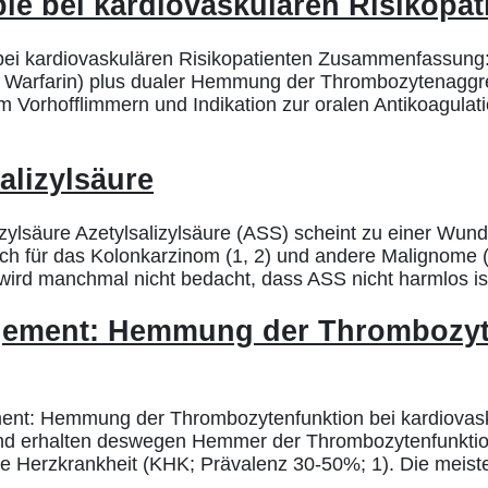
ie bei kardiovaskulären Risikopat
bei kardiovaskulären Risikopatienten Zusammenfassung:
 Warfarin) plus dualer Hemmung der Thrombozytenaggreg
 Vorhofflimmern und Indikation zur oralen Antikoagulati
alizylsäure
ylsäure Azetylsalizylsäure (ASS) scheint zu einer Wunde
ch für das Kolonkarzinom (1, 2) und andere Malignome (
wird manchmal nicht bedacht, dass ASS nicht harmlos is
agement: Hemmung der Thrombozyte
nt: Hemmung der Thrombozytenfunktion bei kardiovaskul
d erhalten deswegen Hemmer der Thrombozytenfunktion.
re Herzkrankheit (KHK; Prävalenz 30-50%; 1). Die meiste