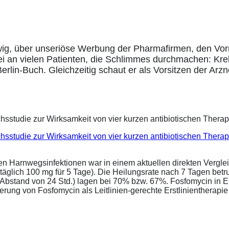
ig, über unseriöse Werbung der Pharmafirmen, den Vorra
ei an vielen Patienten, die Schlimmes durchmachen: Kreb
lin-Buch. Gleichzeitig schaut er als Vorsitzen der Arz
eichsstudie zur Wirksamkeit von vier kurzen antibiotischen Ther
ren Harnwegsinfektionen war in einem aktuellen direkten Vergle
täglich 100 mg für 5 Tage). Die Heilungsrate nach 7 Tagen bet
im Abstand von 24 Std.) lagen bei 70% bzw. 67%. Fosfomycin in 
ung von Fosfomycin als Leitlinien-gerechte Erstlinientherapie .