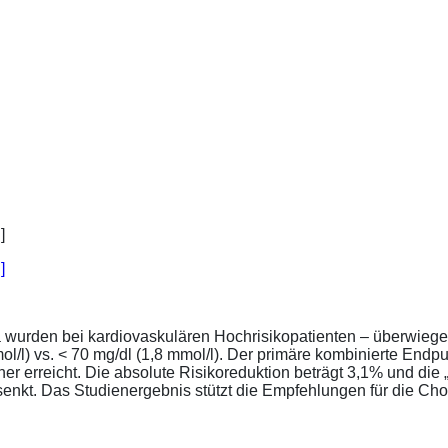
]
a wurden bei kardiovaskulären Hochrisikopatienten – überwiege
l/l) vs. < 70 mg/dl (1,8 mmol/l). Der primäre kombinierte Endp
tener erreicht. Die absolute Risikoreduktion beträgt 3,1% und 
senkt. Das Studienergebnis stützt die Empfehlungen für die Chol