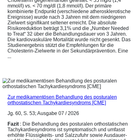
Cholesterin gegeneinander getestet: < 55 mg/d (1,4
mmol/l) vs. < 70 mg/dl (1,8 mmol/l). Der primäre
kombinierte Endpunkt (verschiedene atherosklerotische
Ereignisse) wurde nach 3 Jahren mit dem niedrigeren
Zielwert signifikant seltener erreicht. Die absolute
Risikoreduktion beträgt 3,1% und die „Number Needed
to Treat“ 32 über die Behandlungsdauer von 3 Jahren.
Die kardiovaskuläre Mortalität wurde nicht gesenkt. Das
Studienergebnis stützt die Empfehlungen für die
Cholesterin-Zielwerte in der Sekundärprävention. Eine
...
Zur medikamentösen Behandlung des posturalen
orthostatischen Tachykardiesyndroms [CME]
Jg. 60, S. 53; Ausgabe 07 / 2026
Fazit
: Die Behandlung des posturalen orthostatischen
Tachykardiesyndroms ist symptomatisch und umfasst
erhöhte Flüssigkeits- und Salzzufuhr sowie Ausdauer-