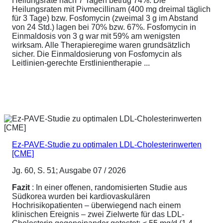
Heilungsrate nach 7 Tagen betrug 74%. Die
Heilungsraten mit Pivmecillinam (400 mg dreimal täglich
für 3 Tage) bzw. Fosfomycin (zweimal 3 g im Abstand
von 24 Std.) lagen bei 70% bzw. 67%. Fosfomycin in
Einmaldosis von 3 g war mit 59% am wenigsten
wirksam. Alle Therapieregime waren grundsätzlich
sicher. Die Einmaldosierung von Fosfomycin als
Leitlinien-gerechte Erstlinientherapie ...
Ez-PAVE-Studie zu optimalen LDL-Cholesterinwerten
[CME]
Jg. 60, S. 51; Ausgabe 07 / 2026
Fazit
: In einer offenen, randomisierten Studie aus
Südkorea wurden bei kardiovaskulären
Hochrisikopatienten – überwiegend nach einem
klinischen Ereignis – zwei Zielwerte für das LDL-