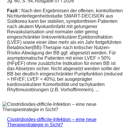
Jg. 60, S. 54; Ausgabe 07 / 2026
Fazit :
Nach den Ergebnissen der offenen, kontrollierten
Nichtunterlegenheitsstudie SMART-DECISION aus
Südkorea kann bei stabilen, symptomfreien Patienten
nach akutem Myokardinfarkt mit gelungener
Revaskularisation und normaler oder gering
eingeschränkter linksventrikulärer Ejektionsfraktion
(LVEF) sowie einer über mehr als ein Jahr fortgeführten
Betablocker(BB)-Therapie nach kritischer Nutzen-
Risiko-Abwägung der BB ggf. abgesetzt werden. Für
asymptomatische Patienten mit einer LVEF > 50%
(HFpEF) ohne zusätzliche Indikation für einen BB ist
das Absetzen sicher. Nicht abgesetzt werden sollte der
BB bei deutlich eingeschränkter Pumpfunktion (reduced
= HFrEF; LVEF < 40%), bei ausgeprägter
kardiovaskulärer Komorbidität und tachykarden
Rhythmusstörungen (z.B. Vorhofflimmern). ...
Clostridioides-difficile-Infektion – eine neue
Therapiestrategie in Sicht?