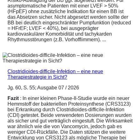
Risiko-Abwägung der BB ggf. abgesetzt werden. Für
asymptomatische Patienten mit einer LVEF > 50%
(HFpEF) ohne zusätzliche Indikation für einen BB ist
das Absetzen sicher. Nicht abgesetzt werden sollte der
BB bei deutlich eingeschränkter Pumpfunktion (reduced
= HFrEF; LVEF < 40%), bei ausgeprägter
kardiovaskulärer Komorbidität und tachykarden
Rhythmusstörungen (z.B. Vorhofflimmern). ...
Clostridioides-difficile-Infektion – eine neue
Therapiestrategie in Sicht?
Jg. 60, S. 55; Ausgabe 07 / 2026
Fazit
: In einer kleinen Phase-II-Studie wurde ein neuer
Hemmstoff der bakteriellen Proteinsynthese (CRS3123)
bei Erkrankung durch Clostridioides-difficile-Infektion
(CDI) getestet. Beide verwendeten Dosierungen wurden
als sicher und gut verträglich eingestuft. Die Wirksamkeit
war ähnlich wie die von Vancomycin, jedoch gab es
weniger CDI-Rückfälle. Die Daten stützen die weitere
Entwicklung von CRS3123 als mögliche Therapie bei