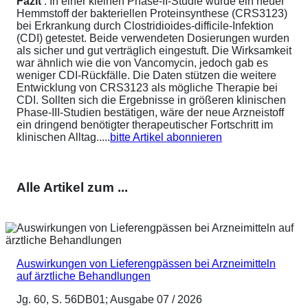
Fazit
: In einer kleinen Phase-II-Studie wurde ein neuer
Hemmstoff der bakteriellen Proteinsynthese (CRS3123)
bei Erkrankung durch Clostridioides-difficile-Infektion
(CDI) getestet. Beide verwendeten Dosierungen wurden
als sicher und gut verträglich eingestuft. Die Wirksamkeit
war ähnlich wie die von Vancomycin, jedoch gab es
weniger CDI-Rückfälle. Die Daten stützen die weitere
Entwicklung von CRS3123 als mögliche Therapie bei
CDI. Sollten sich die Ergebnisse in größeren klinischen
Phase-III-Studien bestätigen, wäre der neue Arzneistoff
ein dringend benötigter therapeutischer Fortschritt im
klinischen Alltag.....
bitte Artikel abonnieren
Alle Artikel zum ...
Auswirkungen von Lieferengpässen bei Arzneimitteln
auf ärztliche Behandlungen
Jg. 60, S. 56DB01; Ausgabe 07 / 2026