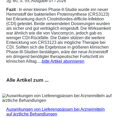
Jg. 60, S. 55; Ausgabe 07 / 2026
Fazit
: In einer kleinen Phase-II-Studie wurde ein neuer
Hemmstoff der bakteriellen Proteinsynthese (CRS3123)
bei Erkrankung durch Clostridioides-difficile-Infektion
(CDI) getestet. Beide verwendeten Dosierungen wurden
als sicher und gut verträglich eingestuft. Die Wirksamkeit
war ähnlich wie die von Vancomycin, jedoch gab es
weniger CDI-Rückfälle. Die Daten stützen die weitere
Entwicklung von CRS3123 als mögliche Therapie bei
CDI. Sollten sich die Ergebnisse in größeren klinischen
Phase-III-Studien bestätigen, wäre der neue Arzneistoff
ein dringend benötigter therapeutischer Fortschritt im
klinischen Alltag.....
bitte Artikel abonnieren
Alle Artikel zum ...
Auswirkungen von Lieferengpässen bei Arzneimitteln
auf ärztliche Behandlungen