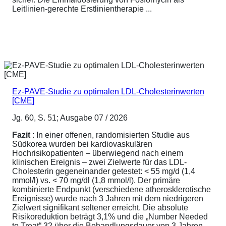
Leitlinien-gerechte Erstlinientherapie ...
Ez-PAVE-Studie zu optimalen LDL-Cholesterinwerten
[CME]
Jg. 60, S. 51; Ausgabe 07 / 2026
Fazit
: In einer offenen, randomisierten Studie aus
Südkorea wurden bei kardiovaskulären
Hochrisikopatienten – überwiegend nach einem
klinischen Ereignis – zwei Zielwerte für das LDL-
Cholesterin gegeneinander getestet: < 55 mg/d (1,4
mmol/l) vs. < 70 mg/dl (1,8 mmol/l). Der primäre
kombinierte Endpunkt (verschiedene atherosklerotische
Ereignisse) wurde nach 3 Jahren mit dem niedrigeren
Zielwert signifikant seltener erreicht. Die absolute
Risikoreduktion beträgt 3,1% und die „Number Needed
to Treat“ 32 über die Behandlungsdauer von 3 Jahren.