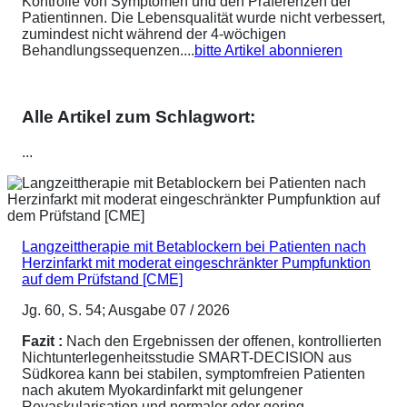
Kontrolle von Symptomen und den Präferenzen der
Patientinnen. Die Lebensqualität wurde nicht verbessert,
zumindest nicht während der 4-wöchigen
Behandlungssequenzen....
bitte Artikel abonnieren
Alle Artikel zum Schlagwort:
...
Langzeittherapie mit Betablockern bei Patienten nach
Herzinfarkt mit moderat eingeschränkter Pumpfunktion
auf dem Prüfstand [CME]
Jg. 60, S. 54; Ausgabe 07 / 2026
Fazit :
Nach den Ergebnissen der offenen, kontrollierten
Nichtunterlegenheitsstudie SMART-DECISION aus
Südkorea kann bei stabilen, symptomfreien Patienten
nach akutem Myokardinfarkt mit gelungener
Revaskularisation und normaler oder gering