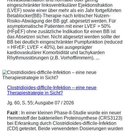
eingeschränkter linksventrikulärer Ejektionsfraktion
(LVEF) sowie einer über mehr als ein Jahr fortgeführten
Betablocker(BB)-Therapie nach kritischer Nutzen-
Risiko-Abwägung der BB ggf. abgesetzt werden. Für
asymptomatische Patienten mit einer LVEF > 50%
(HFpEF) ohne zusätzliche Indikation für einen BB ist
das Absetzen sicher. Nicht abgesetzt werden sollte der
BB bei deutlich eingeschränkter Pumpfunktion (reduced
= HFrEF; LVEF < 40%), bei ausgeprägter
kardiovaskulärer Komorbidität und tachykarden
Rhythmusstörungen (z.B. Vorhofflimmern). ...
Clostridioides-difficile-Infektion – eine neue
Therapiestrategie in Sicht?
Jg. 60, S. 55; Ausgabe 07 / 2026
Fazit
: In einer kleinen Phase-II-Studie wurde ein neuer
Hemmstoff der bakteriellen Proteinsynthese (CRS3123)
bei Erkrankung durch Clostridioides-difficile-Infektion
(CDI) getestet. Beide verwendeten Dosierungen wurden