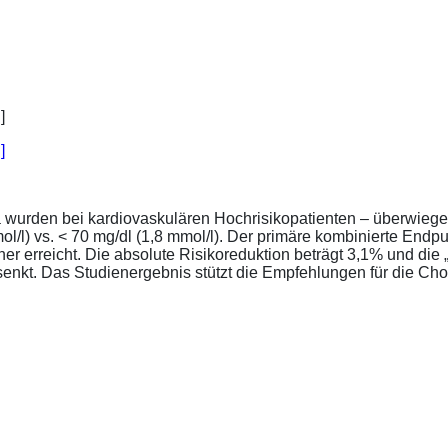
]
a wurden bei kardiovaskulären Hochrisikopatienten – überwiege
l/l) vs. < 70 mg/dl (1,8 mmol/l). Der primäre kombinierte Endp
tener erreicht. Die absolute Risikoreduktion beträgt 3,1% und 
senkt. Das Studienergebnis stützt die Empfehlungen für die Chol