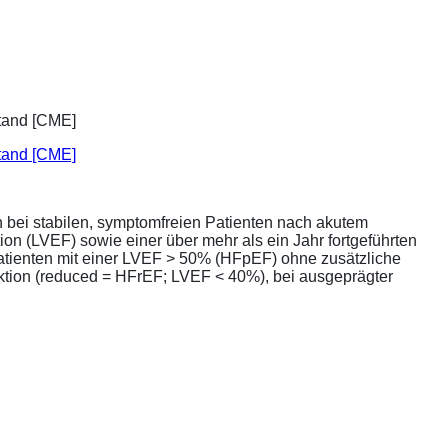
stand [CME]
bei stabilen, symptomfreien Patienten nach akutem
ion (LVEF) sowie einer über mehr als ein Jahr fortgeführten
atienten mit einer LVEF > 50% (HFpEF) ohne zusätzliche
unktion (reduced = HFrEF; LVEF < 40%), bei ausgeprägter