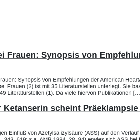
ei Frauen: Synopsis von Empfehlu
auen: Synopsis von Empfehlungen der American Heart/Str
Frauen (2) ist mit 35 Literaturstellen unterlegt. Sie bas
9 Literaturstellen (1). Da viele hiervon Publikationen […
 Ketanserin scheint Präeklampsie
en Einfluß von Azetylsalizylsäure (ASS) auf den Verlauf
 343, 619; s.a. AMB 1994, 28, 94) erwies sich ASS bei