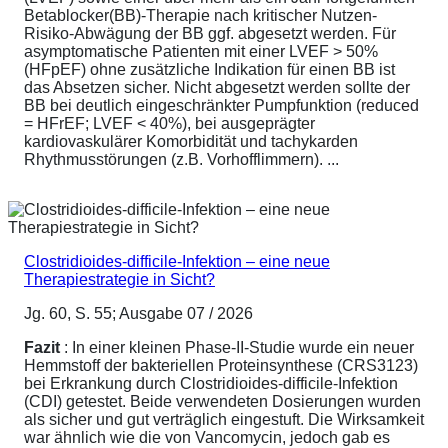
Betablocker(BB)-Therapie nach kritischer Nutzen-
Risiko-Abwägung der BB ggf. abgesetzt werden. Für
asymptomatische Patienten mit einer LVEF > 50%
(HFpEF) ohne zusätzliche Indikation für einen BB ist
das Absetzen sicher. Nicht abgesetzt werden sollte der
BB bei deutlich eingeschränkter Pumpfunktion (reduced
= HFrEF; LVEF < 40%), bei ausgeprägter
kardiovaskulärer Komorbidität und tachykarden
Rhythmusstörungen (z.B. Vorhofflimmern). ...
Clostridioides-difficile-Infektion – eine neue
Therapiestrategie in Sicht?
Jg. 60, S. 55; Ausgabe 07 / 2026
Fazit
: In einer kleinen Phase-II-Studie wurde ein neuer
Hemmstoff der bakteriellen Proteinsynthese (CRS3123)
bei Erkrankung durch Clostridioides-difficile-Infektion
(CDI) getestet. Beide verwendeten Dosierungen wurden
als sicher und gut verträglich eingestuft. Die Wirksamkeit
war ähnlich wie die von Vancomycin, jedoch gab es