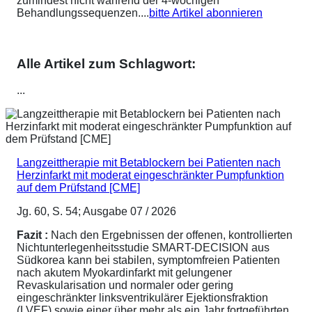
zumindest nicht während der 4-wöchigen
Behandlungssequenzen....
bitte Artikel abonnieren
Alle Artikel zum Schlagwort:
...
Langzeittherapie mit Betablockern bei Patienten nach
Herzinfarkt mit moderat eingeschränkter Pumpfunktion
auf dem Prüfstand [CME]
Jg. 60, S. 54; Ausgabe 07 / 2026
Fazit :
Nach den Ergebnissen der offenen, kontrollierten
Nichtunterlegenheitsstudie SMART-DECISION aus
Südkorea kann bei stabilen, symptomfreien Patienten
nach akutem Myokardinfarkt mit gelungener
Revaskularisation und normaler oder gering
eingeschränkter linksventrikulärer Ejektionsfraktion
(LVEF) sowie einer über mehr als ein Jahr fortgeführten