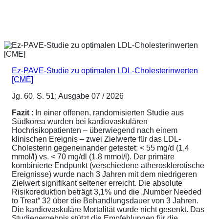
Ez-PAVE-Studie zu optimalen LDL-Cholesterinwerten
[CME]
Jg. 60, S. 51; Ausgabe 07 / 2026
Fazit
: In einer offenen, randomisierten Studie aus
Südkorea wurden bei kardiovaskulären
Hochrisikopatienten – überwiegend nach einem
klinischen Ereignis – zwei Zielwerte für das LDL-
Cholesterin gegeneinander getestet: < 55 mg/d (1,4
mmol/l) vs. < 70 mg/dl (1,8 mmol/l). Der primäre
kombinierte Endpunkt (verschiedene atherosklerotische
Ereignisse) wurde nach 3 Jahren mit dem niedrigeren
Zielwert signifikant seltener erreicht. Die absolute
Risikoreduktion beträgt 3,1% und die „Number Needed
to Treat“ 32 über die Behandlungsdauer von 3 Jahren.
Die kardiovaskuläre Mortalität wurde nicht gesenkt. Das
Studienergebnis stützt die Empfehlungen für die