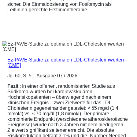
sicher. Die Einmaldosierung von Fosfomycin als
Leitlinien-gerechte Erstlinientherapie ...
Ez-PAVE-Studie zu optimalen LDL-Cholesterinwerten
[CME]
Jg. 60, S. 51; Ausgabe 07 / 2026
Fazit
: In einer offenen, randomisierten Studie aus
Südkorea wurden bei kardiovaskulären
Hochrisikopatienten – überwiegend nach einem
klinischen Ereignis – zwei Zielwerte für das LDL-
Cholesterin gegeneinander getestet: < 55 mg/d (1,4
mmol/l) vs. < 70 mg/dl (1,8 mmol/l). Der primäre
kombinierte Endpunkt (verschiedene atherosklerotische
Ereignisse) wurde nach 3 Jahren mit dem niedrigeren
Zielwert signifikant seltener erreicht. Die absolute
Risikoreduktion beträgt 3,1% und die „Number Needed