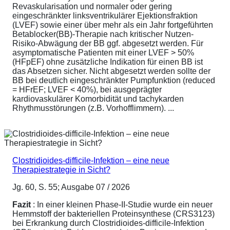
Revaskularisation und normaler oder gering
eingeschränkter linksventrikulärer Ejektionsfraktion
(LVEF) sowie einer über mehr als ein Jahr fortgeführten
Betablocker(BB)-Therapie nach kritischer Nutzen-
Risiko-Abwägung der BB ggf. abgesetzt werden. Für
asymptomatische Patienten mit einer LVEF > 50%
(HFpEF) ohne zusätzliche Indikation für einen BB ist
das Absetzen sicher. Nicht abgesetzt werden sollte der
BB bei deutlich eingeschränkter Pumpfunktion (reduced
= HFrEF; LVEF < 40%), bei ausgeprägter
kardiovaskulärer Komorbidität und tachykarden
Rhythmusstörungen (z.B. Vorhofflimmern). ...
Clostridioides-difficile-Infektion – eine neue
Therapiestrategie in Sicht?
Jg. 60, S. 55; Ausgabe 07 / 2026
Fazit
: In einer kleinen Phase-II-Studie wurde ein neuer
Hemmstoff der bakteriellen Proteinsynthese (CRS3123)
bei Erkrankung durch Clostridioides-difficile-Infektion