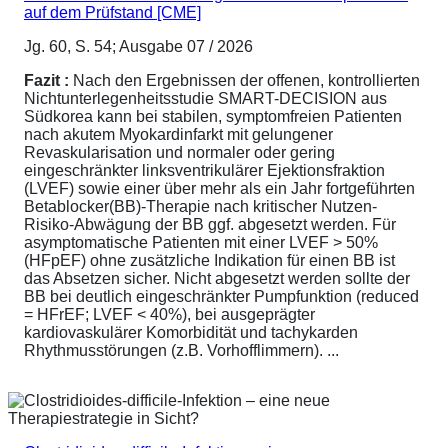
auf dem Prüfstand [CME]
Jg. 60, S. 54; Ausgabe 07 / 2026
Fazit :
Nach den Ergebnissen der offenen, kontrollierten
Nichtunterlegenheitsstudie SMART-DECISION aus
Südkorea kann bei stabilen, symptomfreien Patienten
nach akutem Myokardinfarkt mit gelungener
Revaskularisation und normaler oder gering
eingeschränkter linksventrikulärer Ejektionsfraktion
(LVEF) sowie einer über mehr als ein Jahr fortgeführten
Betablocker(BB)-Therapie nach kritischer Nutzen-
Risiko-Abwägung der BB ggf. abgesetzt werden. Für
asymptomatische Patienten mit einer LVEF > 50%
(HFpEF) ohne zusätzliche Indikation für einen BB ist
das Absetzen sicher. Nicht abgesetzt werden sollte der
BB bei deutlich eingeschränkter Pumpfunktion (reduced
= HFrEF; LVEF < 40%), bei ausgeprägter
kardiovaskulärer Komorbidität und tachykarden
Rhythmusstörungen (z.B. Vorhofflimmern). ...