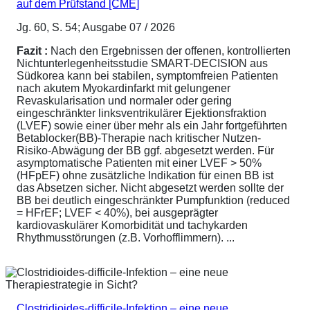
auf dem Prüfstand [CME]
Jg. 60, S. 54; Ausgabe 07 / 2026
Fazit :
Nach den Ergebnissen der offenen, kontrollierten
Nichtunterlegenheitsstudie SMART-DECISION aus
Südkorea kann bei stabilen, symptomfreien Patienten
nach akutem Myokardinfarkt mit gelungener
Revaskularisation und normaler oder gering
eingeschränkter linksventrikulärer Ejektionsfraktion
(LVEF) sowie einer über mehr als ein Jahr fortgeführten
Betablocker(BB)-Therapie nach kritischer Nutzen-
Risiko-Abwägung der BB ggf. abgesetzt werden. Für
asymptomatische Patienten mit einer LVEF > 50%
(HFpEF) ohne zusätzliche Indikation für einen BB ist
das Absetzen sicher. Nicht abgesetzt werden sollte der
BB bei deutlich eingeschränkter Pumpfunktion (reduced
= HFrEF; LVEF < 40%), bei ausgeprägter
kardiovaskulärer Komorbidität und tachykarden
Rhythmusstörungen (z.B. Vorhofflimmern). ...
Clostridioides-difficile-Infektion – eine neue