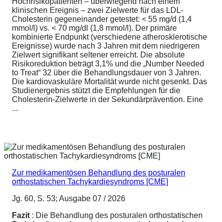
Hochrisikopatienten – überwiegend nach einem
klinischen Ereignis – zwei Zielwerte für das LDL-
Cholesterin gegeneinander getestet: < 55 mg/d (1,4
mmol/l) vs. < 70 mg/dl (1,8 mmol/l). Der primäre
kombinierte Endpunkt (verschiedene atherosklerotische
Ereignisse) wurde nach 3 Jahren mit dem niedrigeren
Zielwert signifikant seltener erreicht. Die absolute
Risikoreduktion beträgt 3,1% und die „Number Needed
to Treat“ 32 über die Behandlungsdauer von 3 Jahren.
Die kardiovaskuläre Mortalität wurde nicht gesenkt. Das
Studienergebnis stützt die Empfehlungen für die
Cholesterin-Zielwerte in der Sekundärprävention. Eine
...
Zur medikamentösen Behandlung des posturalen
orthostatischen Tachykardiesyndroms [CME]
Jg. 60, S. 53; Ausgabe 07 / 2026
Fazit
: Die Behandlung des posturalen orthostatischen