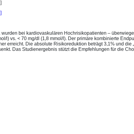
]
a wurden bei kardiovaskulären Hochrisikopatienten – überwiege
l/l) vs. < 70 mg/dl (1,8 mmol/l). Der primäre kombinierte Endp
tener erreicht. Die absolute Risikoreduktion beträgt 3,1% und 
senkt. Das Studienergebnis stützt die Empfehlungen für die Chol