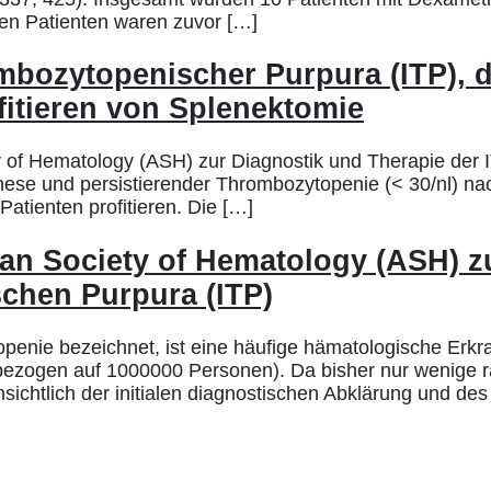
len Patienten waren zuvor […]
ombozytopenischer Purpura (ITP), d
itieren von Splenektomie
ty of Hematology (ASH) zur Diagnostik und Therapie der 
athese und persistierender Thrombozytopenie (< 30/nl) n
atienten profitieren. Die […]
can Society of Hematology (ASH) z
chen Purpura (ITP)
enie bezeichnet, ist eine häufige hämatologische Erkra
zogen auf 1000000 Personen). Da bisher nur wenige rand
nsichtlich der initialen diagnostischen Abklärung und d