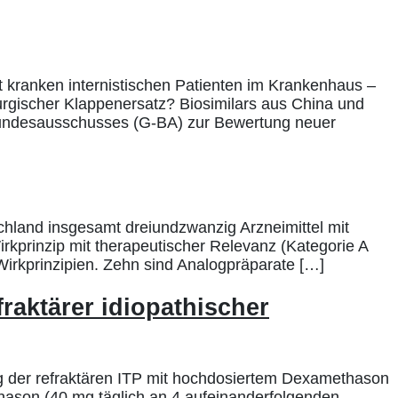
 kranken internistischen Patienten im Krankenhaus –
irurgischer Klappenersatz? Biosimilars aus China und
Bundesausschusses (G-BA) zur Bewertung neuer
hland insgesamt dreiundzwanzig Arzneimittel mit
irkprinzip mit therapeutischer Relevanz (Kategorie A
irkprinzipien. Zehn sind Analogpräparate […]
raktärer idiopathischer
ng der refraktären ITP mit hochdosiertem Dexamethason
thason (40 mg täglich an 4 aufeinanderfolgenden