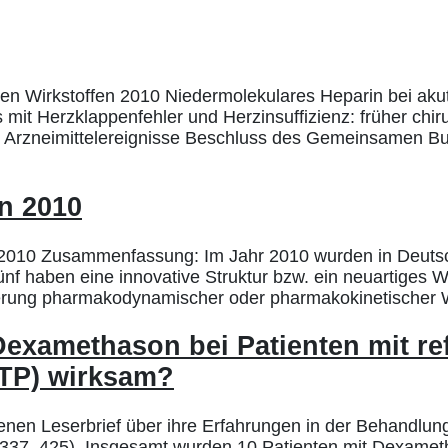
n Wirkstoffen 2010 Niedermolekulares Heparin bei akut
is mit Herzklappenfehler und Herzinsuffizienz: früher ch
er Arzneimittelereignisse Beschluss des Gemeinsamen 
en 2010
 2010 Zusammenfassung: Im Jahr 2010 wurden in Deutsc
ünf haben eine innovative Struktur bzw. ein neuartiges W
sserung pharmakodynamischer oder pharmakokinetischer W
examethason bei Patienten mit ref
ITP) wirksam?
nenen Leserbrief über ihre Erfahrungen in der Behandlu
, 337, 425). Insgesamt wurden 10 Patienten mit Dexame