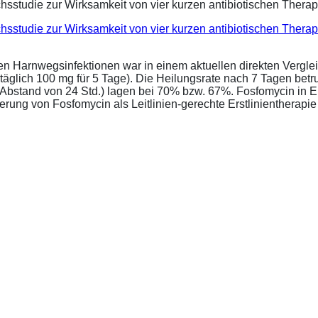
eichsstudie zur Wirksamkeit von vier kurzen antibiotischen Ther
ren Harnwegsinfektionen war in einem aktuellen direkten Vergle
täglich 100 mg für 5 Tage). Die Heilungsrate nach 7 Tagen bet
im Abstand von 24 Std.) lagen bei 70% bzw. 67%. Fosfomycin in 
ung von Fosfomycin als Leitlinien-gerechte Erstlinientherapie .