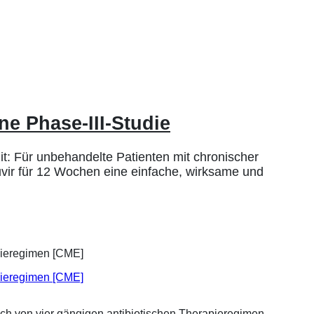
ine Phase-III-Studie
zit: Für unbehandelte Patienten mit chronischer
uvir für 12 Wochen eine einfache, wirksame und
apieregimen [CME]
ich von vier gängigen antibiotischen Therapieregimen