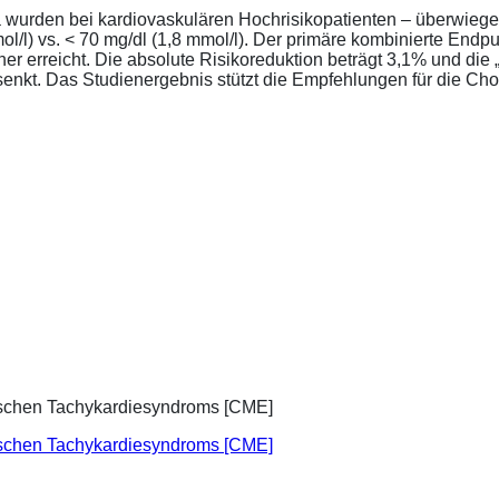
a wurden bei kardiovaskulären Hochrisikopatienten – überwiege
l/l) vs. < 70 mg/dl (1,8 mmol/l). Der primäre kombinierte Endp
tener erreicht. Die absolute Risikoreduktion beträgt 3,1% und 
senkt. Das Studienergebnis stützt die Empfehlungen für die Chol
ischen Tachykardiesyndroms [CME]