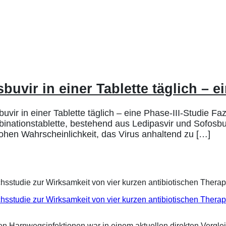
buvir in einer Tablette täglich – e
vir in einer Tablette täglich – eine Phase-III-Studie Fa
mbinationstablette, bestehend aus Ledipasvir und Sofosb
 hohen Wahrscheinlichkeit, das Virus anhaltend zu […]
eichsstudie zur Wirksamkeit von vier kurzen antibiotischen Ther
ren Harnwegsinfektionen war in einem aktuellen direkten Vergle