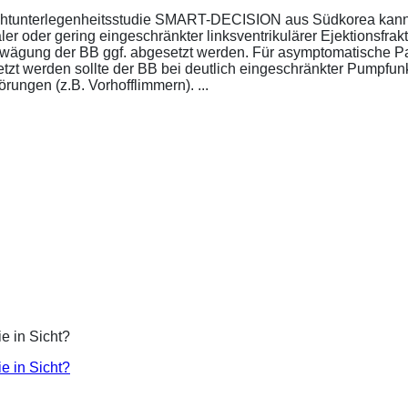
ichtunterlegenheitsstudie SMART-DECISION aus Südkorea kann 
r oder gering eingeschränkter linksventrikulärer Ejektionsfrakt
bwägung der BB ggf. abgesetzt werden. Für asymptomatische P
esetzt werden sollte der BB bei deutlich eingeschränkter Pumpf
ungen (z.B. Vorhofflimmern). ...
ie in Sicht?