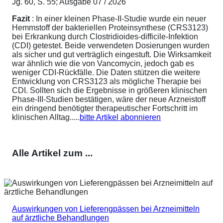
Jg. 60, S. 55; Ausgabe 07 / 2026
Fazit
: In einer kleinen Phase-II-Studie wurde ein neuer
Hemmstoff der bakteriellen Proteinsynthese (CRS3123)
bei Erkrankung durch Clostridioides-difficile-Infektion
(CDI) getestet. Beide verwendeten Dosierungen wurden
als sicher und gut verträglich eingestuft. Die Wirksamkeit
war ähnlich wie die von Vancomycin, jedoch gab es
weniger CDI-Rückfälle. Die Daten stützen die weitere
Entwicklung von CRS3123 als mögliche Therapie bei
CDI. Sollten sich die Ergebnisse in größeren klinischen
Phase-III-Studien bestätigen, wäre der neue Arzneistoff
ein dringend benötigter therapeutischer Fortschritt im
klinischen Alltag.....
bitte Artikel abonnieren
Alle Artikel zum ...
Auswirkungen von Lieferengpässen bei Arzneimitteln
auf ärztliche Behandlungen