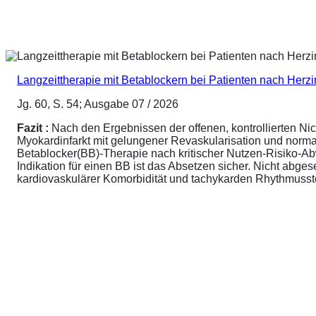
Langzeittherapie mit Betablockern bei Patienten nach Herz
Jg. 60, S. 54; Ausgabe 07 / 2026
Fazit :
Nach den Ergebnissen der offenen, kontrollierten N
Myokardinfarkt mit gelungener Revaskularisation und normale
Betablocker(BB)-Therapie nach kritischer Nutzen-Risiko-A
Indikation für einen BB ist das Absetzen sicher. Nicht abg
kardiovaskulärer Komorbidität und tachykarden Rhythmusstör