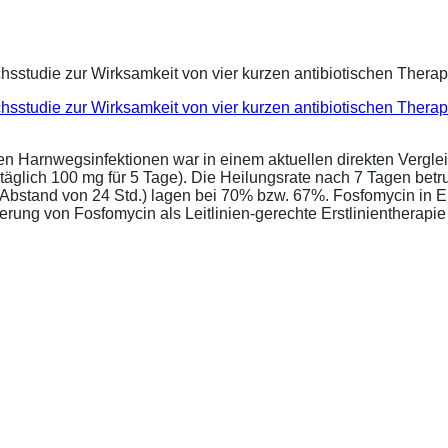
eichsstudie zur Wirksamkeit von vier kurzen antibiotischen Ther
ren Harnwegsinfektionen war in einem aktuellen direkten Vergle
täglich 100 mg für 5 Tage). Die Heilungsrate nach 7 Tagen bet
im Abstand von 24 Std.) lagen bei 70% bzw. 67%. Fosfomycin in 
ung von Fosfomycin als Leitlinien-gerechte Erstlinientherapie .