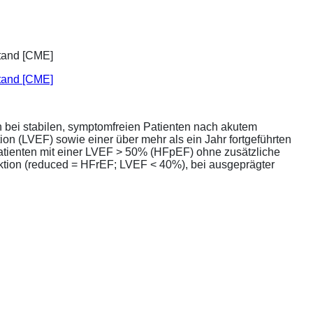
stand [CME]
bei stabilen, symptomfreien Patienten nach akutem
ion (LVEF) sowie einer über mehr als ein Jahr fortgeführten
atienten mit einer LVEF > 50% (HFpEF) ohne zusätzliche
unktion (reduced = HFrEF; LVEF < 40%), bei ausgeprägter