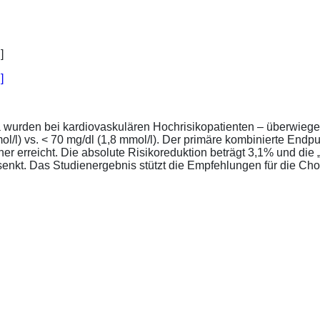
]
a wurden bei kardiovaskulären Hochrisikopatienten – überwiege
l/l) vs. < 70 mg/dl (1,8 mmol/l). Der primäre kombinierte Endp
tener erreicht. Die absolute Risikoreduktion beträgt 3,1% und 
senkt. Das Studienergebnis stützt die Empfehlungen für die Chol