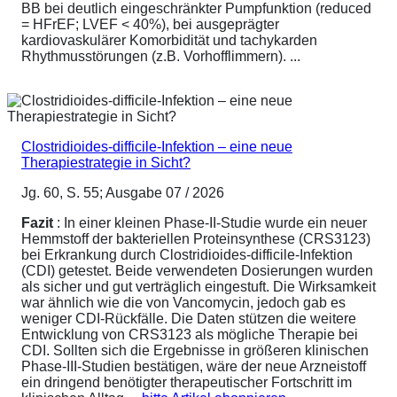
BB bei deutlich eingeschränkter Pumpfunktion (reduced
= HFrEF; LVEF < 40%), bei ausgeprägter
kardiovaskulärer Komorbidität und tachykarden
Rhythmusstörungen (z.B. Vorhofflimmern). ...
Clostridioides-difficile-Infektion – eine neue
Therapiestrategie in Sicht?
Jg. 60, S. 55; Ausgabe 07 / 2026
Fazit
: In einer kleinen Phase-II-Studie wurde ein neuer
Hemmstoff der bakteriellen Proteinsynthese (CRS3123)
bei Erkrankung durch Clostridioides-difficile-Infektion
(CDI) getestet. Beide verwendeten Dosierungen wurden
als sicher und gut verträglich eingestuft. Die Wirksamkeit
war ähnlich wie die von Vancomycin, jedoch gab es
weniger CDI-Rückfälle. Die Daten stützen die weitere
Entwicklung von CRS3123 als mögliche Therapie bei
CDI. Sollten sich die Ergebnisse in größeren klinischen
Phase-III-Studien bestätigen, wäre der neue Arzneistoff
ein dringend benötigter therapeutischer Fortschritt im