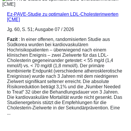
Ez-PAVE-Studie zu optimalen LDL-Cholesterinwerten
[CME]
Jg. 60, S. 51; Ausgabe 07 / 2026
Fazit
: In einer offenen, randomisierten Studie aus
Südkorea wurden bei kardiovaskulären
Hochrisikopatienten – überwiegend nach einem
klinischen Ereignis – zwei Zielwerte für das LDL-
Cholesterin gegeneinander getestet: < 55 mg/d (1,4
mmol/l) vs. < 70 mg/dl (1,8 mmol/l). Der primäre
kombinierte Endpunkt (verschiedene atherosklerotische
Ereignisse) wurde nach 3 Jahren mit dem niedrigeren
Zielwert signifikant seltener erreicht. Die absolute
Risikoreduktion beträgt 3,1% und die „Number Needed
to Treat“ 32 über die Behandlungsdauer von 3 Jahren.
Die kardiovaskuläre Mortalität wurde nicht gesenkt. Das
Studienergebnis stützt die Empfehlungen für die
Cholesterin-Zielwerte in der Sekundärprävention. Eine
...