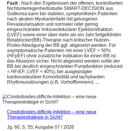
Fazit :
Nach den Ergebnissen der offenen, kontrollierten
Nichtunterlegenheitsstudie SMART-DECISION aus
Südkorea kann bei stabilen, symptomfreien Patienten
nach akutem Myokardinfarkt mit gelungener
Revaskularisation und normaler oder gering
eingeschränkter linksventrikulärer Ejektionsfraktion
(LVEF) sowie einer über mehr als ein Jahr fortgeführten
Betablocker(BB)-Therapie nach kritischer Nutzen-
Risiko-Abwägung der BB ggf. abgesetzt werden. Für
asymptomatische Patienten mit einer LVEF > 50%
(HFpEF) ohne zusätzliche Indikation für einen BB ist
das Absetzen sicher. Nicht abgesetzt werden sollte der
BB bei deutlich eingeschränkter Pumpfunktion (reduced
= HFrEF; LVEF < 40%), bei ausgeprägter
kardiovaskulärer Komorbidität und tachykarden
Rhythmusstörungen (z.B. Vorhofflimmern). ...
Clostridioides-difficile-Infektion – eine neue
Therapiestrategie in Sicht?
Jg. 60, S. 55; Ausgabe 07 / 2026