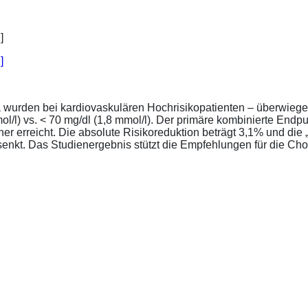
]
a wurden bei kardiovaskulären Hochrisikopatienten – überwiege
l/l) vs. < 70 mg/dl (1,8 mmol/l). Der primäre kombinierte Endp
tener erreicht. Die absolute Risikoreduktion beträgt 3,1% und 
senkt. Das Studienergebnis stützt die Empfehlungen für die Chol