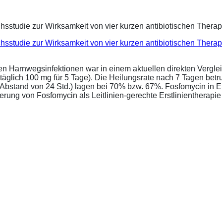
eichsstudie zur Wirksamkeit von vier kurzen antibiotischen Ther
ren Harnwegsinfektionen war in einem aktuellen direkten Vergle
täglich 100 mg für 5 Tage). Die Heilungsrate nach 7 Tagen bet
im Abstand von 24 Std.) lagen bei 70% bzw. 67%. Fosfomycin in 
ung von Fosfomycin als Leitlinien-gerechte Erstlinientherapie .