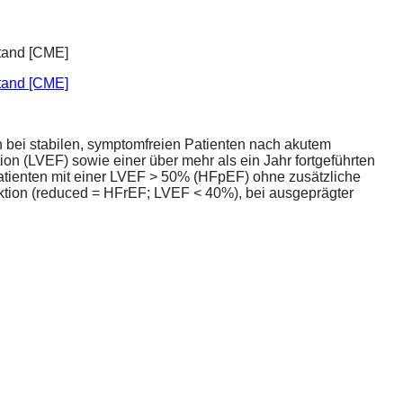
stand [CME]
bei stabilen, symptomfreien Patienten nach akutem
ion (LVEF) sowie einer über mehr als ein Jahr fortgeführten
atienten mit einer LVEF > 50% (HFpEF) ohne zusätzliche
unktion (reduced = HFrEF; LVEF < 40%), bei ausgeprägter