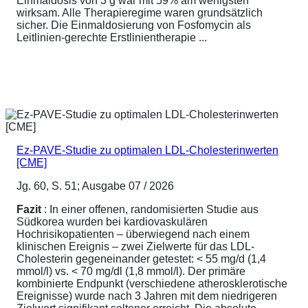
Einmaldosis von 3 g war mit 59% am wenigsten
wirksam. Alle Therapieregime waren grundsätzlich
sicher. Die Einmaldosierung von Fosfomycin als
Leitlinien-gerechte Erstlinientherapie ...
Ez-PAVE-Studie zu optimalen LDL-Cholesterinwerten
[CME]
Jg. 60, S. 51; Ausgabe 07 / 2026
Fazit
: In einer offenen, randomisierten Studie aus
Südkorea wurden bei kardiovaskulären
Hochrisikopatienten – überwiegend nach einem
klinischen Ereignis – zwei Zielwerte für das LDL-
Cholesterin gegeneinander getestet: < 55 mg/d (1,4
mmol/l) vs. < 70 mg/dl (1,8 mmol/l). Der primäre
kombinierte Endpunkt (verschiedene atherosklerotische
Ereignisse) wurde nach 3 Jahren mit dem niedrigeren