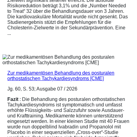
Zielwert signifikant seltener erreicht. Die absolute
Risikoreduktion beträgt 3,1% und die „Number Needed
to Treat“ 32 über die Behandlungsdauer von 3 Jahren.
Die kardiovaskuläre Mortalität wurde nicht gesenkt. Das
Studienergebnis stützt die Empfehlungen für die
Cholesterin-Zielwerte in der Sekundärprävention. Eine
...
Zur medikamentösen Behandlung des posturalen
orthostatischen Tachykardiesyndroms [CME]
Jg. 60, S. 53; Ausgabe 07 / 2026
Fazit
: Die Behandlung des posturalen orthostatischen
Tachykardiesyndroms ist symptomatisch und umfasst
erhöhte Flüssigkeits- und Salzzufuhr sowie Ausdauer-
und Krafttraining. Medikamente können unterstützend
eingesetzt werden. In einer kleinen Studie mit 40 Frauen
wurde nun doppelblind Ivabradin und Propanolol mit
Placebo in einer sequenziellen „Cross-over“-Studie