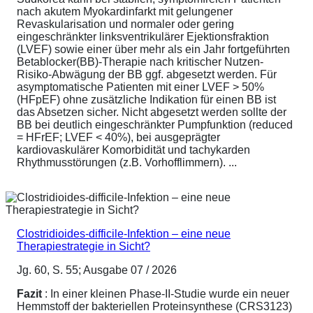
nach akutem Myokardinfarkt mit gelungener
Revaskularisation und normaler oder gering
eingeschränkter linksventrikulärer Ejektionsfraktion
(LVEF) sowie einer über mehr als ein Jahr fortgeführten
Betablocker(BB)-Therapie nach kritischer Nutzen-
Risiko-Abwägung der BB ggf. abgesetzt werden. Für
asymptomatische Patienten mit einer LVEF > 50%
(HFpEF) ohne zusätzliche Indikation für einen BB ist
das Absetzen sicher. Nicht abgesetzt werden sollte der
BB bei deutlich eingeschränkter Pumpfunktion (reduced
= HFrEF; LVEF < 40%), bei ausgeprägter
kardiovaskulärer Komorbidität und tachykarden
Rhythmusstörungen (z.B. Vorhofflimmern). ...
Clostridioides-difficile-Infektion – eine neue
Therapiestrategie in Sicht?
Jg. 60, S. 55; Ausgabe 07 / 2026
Fazit
: In einer kleinen Phase-II-Studie wurde ein neuer
Hemmstoff der bakteriellen Proteinsynthese (CRS3123)