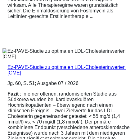
wirksam. Alle Therapieregime waren grundsätzlich
sicher. Die Einmaldosierung von Fosfomycin als
Leitlinien-gerechte Erstlinientherapie ...
Ez-PAVE-Studie zu optimalen LDL-Cholesterinwerten
[CME]
Jg. 60, S. 51; Ausgabe 07 / 2026
Fazit
: In einer offenen, randomisierten Studie aus
Südkorea wurden bei kardiovaskulären
Hochrisikopatienten – überwiegend nach einem
klinischen Ereignis – zwei Zielwerte für das LDL-
Cholesterin gegeneinander getestet: < 55 mg/d (1,4
mmol/l) vs. < 70 mg/dl (1,8 mmol/l). Der primäre
kombinierte Endpunkt (verschiedene atherosklerotische
Ereignisse) wurde nach 3 Jahren mit dem niedrigeren
Zielwert signifikant seltener erreicht. Die absolute