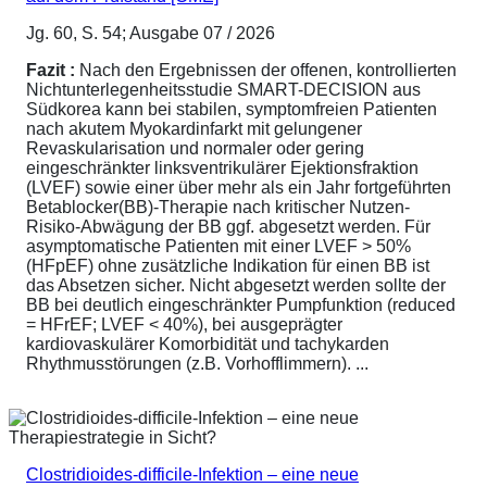
Jg. 60, S. 54; Ausgabe 07 / 2026
Fazit :
Nach den Ergebnissen der offenen, kontrollierten
Nichtunterlegenheitsstudie SMART-DECISION aus
Südkorea kann bei stabilen, symptomfreien Patienten
nach akutem Myokardinfarkt mit gelungener
Revaskularisation und normaler oder gering
eingeschränkter linksventrikulärer Ejektionsfraktion
(LVEF) sowie einer über mehr als ein Jahr fortgeführten
Betablocker(BB)-Therapie nach kritischer Nutzen-
Risiko-Abwägung der BB ggf. abgesetzt werden. Für
asymptomatische Patienten mit einer LVEF > 50%
(HFpEF) ohne zusätzliche Indikation für einen BB ist
das Absetzen sicher. Nicht abgesetzt werden sollte der
BB bei deutlich eingeschränkter Pumpfunktion (reduced
= HFrEF; LVEF < 40%), bei ausgeprägter
kardiovaskulärer Komorbidität und tachykarden
Rhythmusstörungen (z.B. Vorhofflimmern). ...
Clostridioides-difficile-Infektion – eine neue