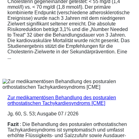
Cholesterin gegeneinander getestet: < 55 mg/d (1,4
mmol/l) vs. < 70 mg/dl (1,8 mmol/l). Der primäre
kombinierte Endpunkt (verschiedene atherosklerotische
Ereignisse) wurde nach 3 Jahren mit dem niedrigeren
Zielwert signifikant seltener erreicht. Die absolute
Risikoreduktion beträgt 3,1% und die „Number Needed
to Treat“ 32 über die Behandlungsdauer von 3 Jahren.
Die kardiovaskuläre Mortalität wurde nicht gesenkt. Das
Studienergebnis stützt die Empfehlungen für die
Cholesterin-Zielwerte in der Sekundärprävention. Eine
...
Zur medikamentösen Behandlung des posturalen
orthostatischen Tachykardiesyndroms [CME]
Jg. 60, S. 53; Ausgabe 07 / 2026
Fazit
: Die Behandlung des posturalen orthostatischen
Tachykardiesyndroms ist symptomatisch und umfasst
erhöhte Flüssigkeits- und Salzzufuhr sowie Ausdauer-