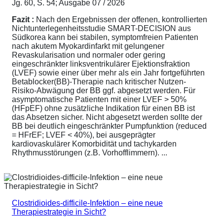
Jg. 60, S. 54; Ausgabe 07 / 2026
Fazit :
Nach den Ergebnissen der offenen, kontrollierten
Nichtunterlegenheitsstudie SMART-DECISION aus
Südkorea kann bei stabilen, symptomfreien Patienten
nach akutem Myokardinfarkt mit gelungener
Revaskularisation und normaler oder gering
eingeschränkter linksventrikulärer Ejektionsfraktion
(LVEF) sowie einer über mehr als ein Jahr fortgeführten
Betablocker(BB)-Therapie nach kritischer Nutzen-
Risiko-Abwägung der BB ggf. abgesetzt werden. Für
asymptomatische Patienten mit einer LVEF > 50%
(HFpEF) ohne zusätzliche Indikation für einen BB ist
das Absetzen sicher. Nicht abgesetzt werden sollte der
BB bei deutlich eingeschränkter Pumpfunktion (reduced
= HFrEF; LVEF < 40%), bei ausgeprägter
kardiovaskulärer Komorbidität und tachykarden
Rhythmusstörungen (z.B. Vorhofflimmern). ...
Clostridioides-difficile-Infektion – eine neue
Therapiestrategie in Sicht?