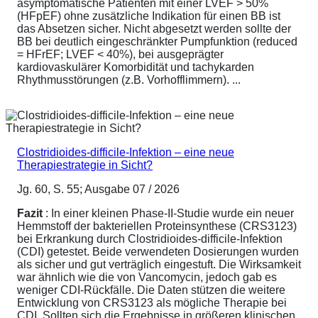
asymptomatische Patienten mit einer LVEF > 50%
(HFpEF) ohne zusätzliche Indikation für einen BB ist
das Absetzen sicher. Nicht abgesetzt werden sollte der
BB bei deutlich eingeschränkter Pumpfunktion (reduced
= HFrEF; LVEF < 40%), bei ausgeprägter
kardiovaskulärer Komorbidität und tachykarden
Rhythmusstörungen (z.B. Vorhofflimmern). ...
Clostridioides-difficile-Infektion – eine neue
Therapiestrategie in Sicht?
Jg. 60, S. 55; Ausgabe 07 / 2026
Fazit
: In einer kleinen Phase-II-Studie wurde ein neuer
Hemmstoff der bakteriellen Proteinsynthese (CRS3123)
bei Erkrankung durch Clostridioides-difficile-Infektion
(CDI) getestet. Beide verwendeten Dosierungen wurden
als sicher und gut verträglich eingestuft. Die Wirksamkeit
war ähnlich wie die von Vancomycin, jedoch gab es
weniger CDI-Rückfälle. Die Daten stützen die weitere
Entwicklung von CRS3123 als mögliche Therapie bei
CDI. Sollten sich die Ergebnisse in größeren klinischen