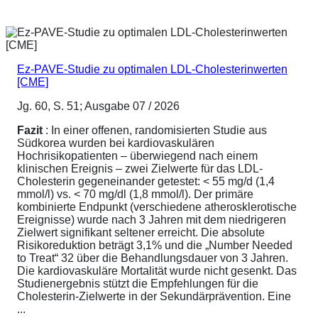
Ez-PAVE-Studie zu optimalen LDL-Cholesterinwerten
[CME]
Jg. 60, S. 51; Ausgabe 07 / 2026
Fazit
: In einer offenen, randomisierten Studie aus
Südkorea wurden bei kardiovaskulären
Hochrisikopatienten – überwiegend nach einem
klinischen Ereignis – zwei Zielwerte für das LDL-
Cholesterin gegeneinander getestet: < 55 mg/d (1,4
mmol/l) vs. < 70 mg/dl (1,8 mmol/l). Der primäre
kombinierte Endpunkt (verschiedene atherosklerotische
Ereignisse) wurde nach 3 Jahren mit dem niedrigeren
Zielwert signifikant seltener erreicht. Die absolute
Risikoreduktion beträgt 3,1% und die „Number Needed
to Treat“ 32 über die Behandlungsdauer von 3 Jahren.
Die kardiovaskuläre Mortalität wurde nicht gesenkt. Das
Studienergebnis stützt die Empfehlungen für die
Cholesterin-Zielwerte in der Sekundärprävention. Eine
...