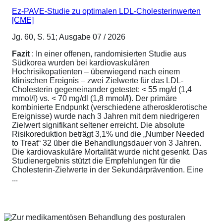
Ez-PAVE-Studie zu optimalen LDL-Cholesterinwerten
[CME]
Jg. 60, S. 51; Ausgabe 07 / 2026
Fazit
: In einer offenen, randomisierten Studie aus
Südkorea wurden bei kardiovaskulären
Hochrisikopatienten – überwiegend nach einem
klinischen Ereignis – zwei Zielwerte für das LDL-
Cholesterin gegeneinander getestet: < 55 mg/d (1,4
mmol/l) vs. < 70 mg/dl (1,8 mmol/l). Der primäre
kombinierte Endpunkt (verschiedene atherosklerotische
Ereignisse) wurde nach 3 Jahren mit dem niedrigeren
Zielwert signifikant seltener erreicht. Die absolute
Risikoreduktion beträgt 3,1% und die „Number Needed
to Treat“ 32 über die Behandlungsdauer von 3 Jahren.
Die kardiovaskuläre Mortalität wurde nicht gesenkt. Das
Studienergebnis stützt die Empfehlungen für die
Cholesterin-Zielwerte in der Sekundärprävention. Eine
...