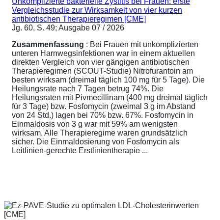
Unkomplizierte bakterielle Zystitis bei Frauen: erste
Vergleichsstudie zur Wirksamkeit von vier kurzen
antibiotischen Therapieregimen [CME]
Jg. 60, S. 49; Ausgabe 07 / 2026
Zusammenfassung
: Bei Frauen mit unkomplizierten
unteren Harnwegsinfektionen war in einem aktuellen
direkten Vergleich von vier gängigen antibiotischen
Therapieregimen (SCOUT-Studie) Nitrofurantoin am
besten wirksam (dreimal täglich 100 mg für 5 Tage). Die
Heilungsrate nach 7 Tagen betrug 74%. Die
Heilungsraten mit Pivmecillinam (400 mg dreimal täglich
für 3 Tage) bzw. Fosfomycin (zweimal 3 g im Abstand
von 24 Std.) lagen bei 70% bzw. 67%. Fosfomycin in
Einmaldosis von 3 g war mit 59% am wenigsten
wirksam. Alle Therapieregime waren grundsätzlich
sicher. Die Einmaldosierung von Fosfomycin als
Leitlinien-gerechte Erstlinientherapie ...