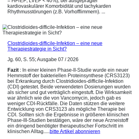
= HFrEF; LVEF < 40%), bei ausgeprägter
kardiovaskulärer Komorbidität und tachykarden
Rhythmusstörungen (z.B. Vorhofflimmern). ...
Clostridioides-difficile-Infektion – eine neue
Therapiestrategie in Sicht?
Jg. 60, S. 55; Ausgabe 07 / 2026
Fazit
: In einer kleinen Phase-II-Studie wurde ein neuer
Hemmstoff der bakteriellen Proteinsynthese (CRS3123)
bei Erkrankung durch Clostridioides-difficile-Infektion
(CDI) getestet. Beide verwendeten Dosierungen wurden
als sicher und gut verträglich eingestuft. Die Wirksamkeit
war ähnlich wie die von Vancomycin, jedoch gab es
weniger CDI-Rückfälle. Die Daten stützen die weitere
Entwicklung von CRS3123 als mögliche Therapie bei
CDI. Sollten sich die Ergebnisse in größeren klinischen
Phase-III-Studien bestätigen, wäre der neue Arzneistoff
ein dringend benötigter therapeutischer Fortschritt im
klinischen Alltag.....
bitte Artikel abonnieren