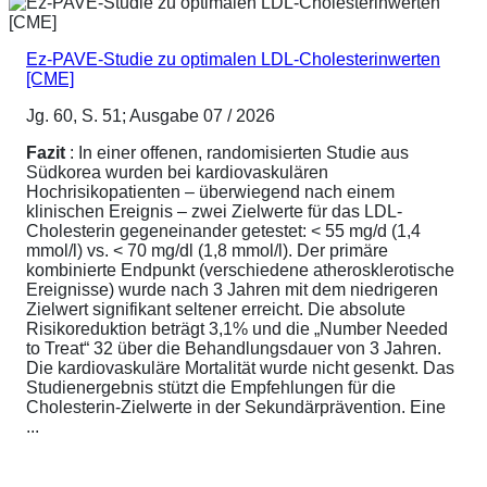
Ez-PAVE-Studie zu optimalen LDL-Cholesterinwerten
[CME]
Jg. 60, S. 51; Ausgabe 07 / 2026
Fazit
: In einer offenen, randomisierten Studie aus
Südkorea wurden bei kardiovaskulären
Hochrisikopatienten – überwiegend nach einem
klinischen Ereignis – zwei Zielwerte für das LDL-
Cholesterin gegeneinander getestet: < 55 mg/d (1,4
mmol/l) vs. < 70 mg/dl (1,8 mmol/l). Der primäre
kombinierte Endpunkt (verschiedene atherosklerotische
Ereignisse) wurde nach 3 Jahren mit dem niedrigeren
Zielwert signifikant seltener erreicht. Die absolute
Risikoreduktion beträgt 3,1% und die „Number Needed
to Treat“ 32 über die Behandlungsdauer von 3 Jahren.
Die kardiovaskuläre Mortalität wurde nicht gesenkt. Das
Studienergebnis stützt die Empfehlungen für die
Cholesterin-Zielwerte in der Sekundärprävention. Eine
...