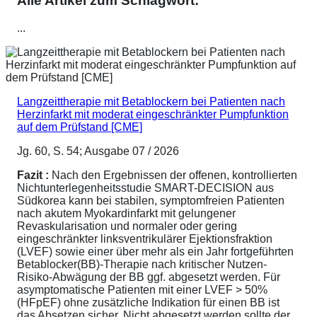
Alle Artikel zum Schlagwort:
...
Langzeittherapie mit Betablockern bei Patienten nach
Herzinfarkt mit moderat eingeschränkter Pumpfunktion
auf dem Prüfstand [CME]
Jg. 60, S. 54; Ausgabe 07 / 2026
Fazit :
Nach den Ergebnissen der offenen, kontrollierten
Nichtunterlegenheitsstudie SMART-DECISION aus
Südkorea kann bei stabilen, symptomfreien Patienten
nach akutem Myokardinfarkt mit gelungener
Revaskularisation und normaler oder gering
eingeschränkter linksventrikulärer Ejektionsfraktion
(LVEF) sowie einer über mehr als ein Jahr fortgeführten
Betablocker(BB)-Therapie nach kritischer Nutzen-
Risiko-Abwägung der BB ggf. abgesetzt werden. Für
asymptomatische Patienten mit einer LVEF > 50%
(HFpEF) ohne zusätzliche Indikation für einen BB ist
das Absetzen sicher. Nicht abgesetzt werden sollte der