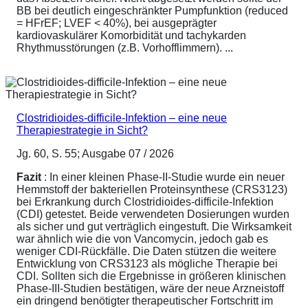
BB bei deutlich eingeschränkter Pumpfunktion (reduced
= HFrEF; LVEF < 40%), bei ausgeprägter
kardiovaskulärer Komorbidität und tachykarden
Rhythmusstörungen (z.B. Vorhofflimmern). ...
Clostridioides-difficile-Infektion – eine neue
Therapiestrategie in Sicht?
Jg. 60, S. 55; Ausgabe 07 / 2026
Fazit
: In einer kleinen Phase-II-Studie wurde ein neuer
Hemmstoff der bakteriellen Proteinsynthese (CRS3123)
bei Erkrankung durch Clostridioides-difficile-Infektion
(CDI) getestet. Beide verwendeten Dosierungen wurden
als sicher und gut verträglich eingestuft. Die Wirksamkeit
war ähnlich wie die von Vancomycin, jedoch gab es
weniger CDI-Rückfälle. Die Daten stützen die weitere
Entwicklung von CRS3123 als mögliche Therapie bei
CDI. Sollten sich die Ergebnisse in größeren klinischen
Phase-III-Studien bestätigen, wäre der neue Arzneistoff
ein dringend benötigter therapeutischer Fortschritt im