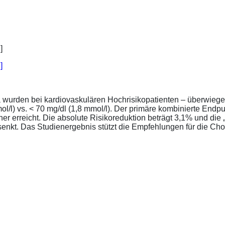
]
a wurden bei kardiovaskulären Hochrisikopatienten – überwiege
l/l) vs. < 70 mg/dl (1,8 mmol/l). Der primäre kombinierte Endp
tener erreicht. Die absolute Risikoreduktion beträgt 3,1% und 
senkt. Das Studienergebnis stützt die Empfehlungen für die Chol