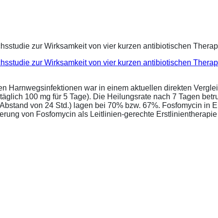
eichsstudie zur Wirksamkeit von vier kurzen antibiotischen Ther
ren Harnwegsinfektionen war in einem aktuellen direkten Vergle
täglich 100 mg für 5 Tage). Die Heilungsrate nach 7 Tagen bet
im Abstand von 24 Std.) lagen bei 70% bzw. 67%. Fosfomycin in 
ung von Fosfomycin als Leitlinien-gerechte Erstlinientherapie .