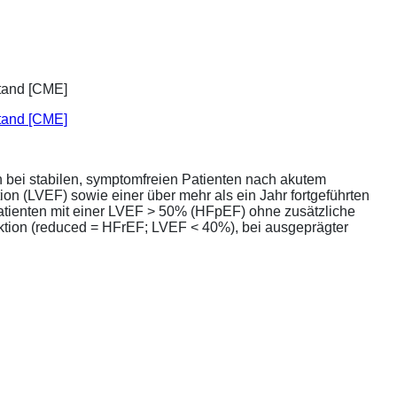
stand [CME]
bei stabilen, symptomfreien Patienten nach akutem
ion (LVEF) sowie einer über mehr als ein Jahr fortgeführten
atienten mit einer LVEF > 50% (HFpEF) ohne zusätzliche
unktion (reduced = HFrEF; LVEF < 40%), bei ausgeprägter