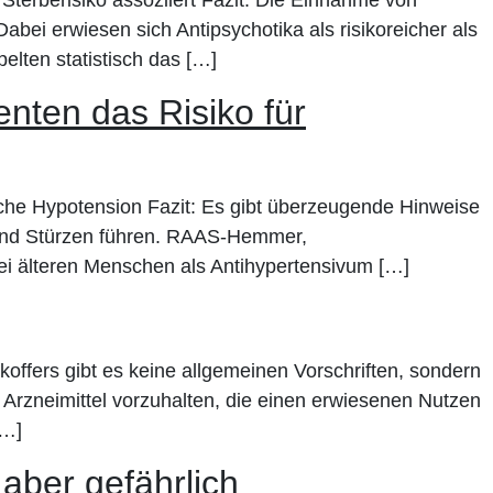
Sterberisiko assoziiert Fazit: Die Einnahme von
bei erwiesen sich Antipsychotika als risikoreicher als
elten statistisch das […]
enten das Risiko für
ische Hypotension Fazit: Es gibt überzeugende Hinweise
ie und Stürzen führen. RAAS-Hemmer,
bei älteren Menschen als Antihypertensivum […]
offers gibt es keine allgemeinen Vorschriften, sondern
Arzneimittel vorzuhalten, die einen erwiesenen Nutzen
[…]
 aber gefährlich