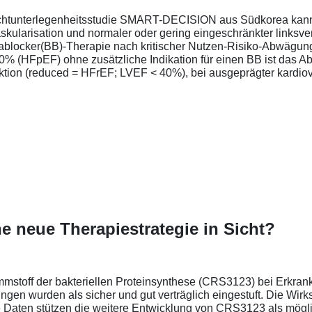
Nichtunterlegenheitsstudie SMART-DECISION aus Südkorea kann 
ularisation und normaler oder gering eingeschränkter linksvent
etablocker(BB)-Therapie nach kritischer Nutzen-Risiko-Abwägun
% (HFpEF) ohne zusätzliche Indikation für einen BB ist das Abs
ktion (reduced = HFrEF; LVEF < 40%), bei ausgeprägter kardio
ine neue Therapiestrategie in Sicht?
mmstoff der bakteriellen Proteinsynthese (CRS3123) bei Erkrank
ungen wurden als sicher und gut verträglich eingestuft. Die Wir
 Daten stützen die weitere Entwicklung von CRS3123 als mögli