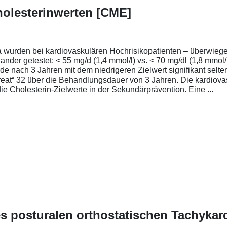
olesterinwerten [CME]
ea wurden bei kardiovaskulären Hochrisikopatienten – überwieg
nder getestet: < 55 mg/d (1,4 mmol/l) vs. < 70 mg/dl (1,8 mmol/
 nach 3 Jahren mit dem niedrigeren Zielwert signifikant selten
eat“ 32 über die Behandlungsdauer von 3 Jahren. Die kardiovas
e Cholesterin-Zielwerte in der Sekundärprävention. Eine ...
 posturalen orthostatischen Tachyka