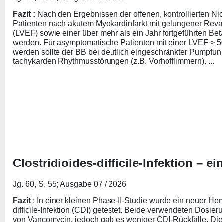
Fazit :
Nach den Ergebnissen der offenen, kontrollierten 
Patienten nach akutem Myokardinfarkt mit gelungener Revask
(LVEF) sowie einer über mehr als ein Jahr fortgeführten B
werden. Für asymptomatische Patienten mit einer LVEF > 50
werden sollte der BB bei deutlich eingeschränkter Pumpfun
tachykarden Rhythmusstörungen (z.B. Vorhofflimmern). ...
Clostridioides-difficile-Infektion – e
Jg. 60, S. 55; Ausgabe 07 / 2026
Fazit
: In einer kleinen Phase-II-Studie wurde ein neuer He
difficile-Infektion (CDI) getestet. Beide verwendeten Dosier
von Vancomycin, jedoch gab es weniger CDI-Rückfälle. Die