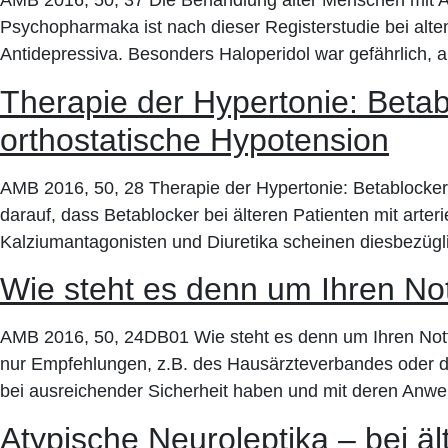
AMB 2016, 50, 37 Die Behandlung alter Menschen mit Ant
Psychopharmaka ist nach dieser Registerstudie bei alten
Antidepressiva. Besonders Haloperidol war gefährlich, a
Therapie der Hypertonie: Betab
orthostatische Hypotension
AMB 2016, 50, 28 Therapie der Hypertonie: Betablocker 
darauf, dass Betablocker bei älteren Patienten mit art
Kalziumantagonisten und Diuretika scheinen diesbezügli
Wie steht es denn um Ihren Not
AMB 2016, 50, 24DB01 Wie steht es denn um Ihren Notfal
nur Empfehlungen, z.B. des Hausärzteverbandes oder der
bei ausreichender Sicherheit haben und mit deren Anwen
Atypische Neuroleptika – bei ä