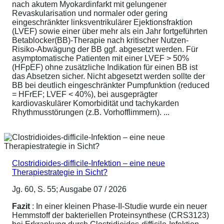
nach akutem Myokardinfarkt mit gelungener
Revaskularisation und normaler oder gering
eingeschränkter linksventrikulärer Ejektionsfraktion
(LVEF) sowie einer über mehr als ein Jahr fortgeführten
Betablocker(BB)-Therapie nach kritischer Nutzen-
Risiko-Abwägung der BB ggf. abgesetzt werden. Für
asymptomatische Patienten mit einer LVEF > 50%
(HFpEF) ohne zusätzliche Indikation für einen BB ist
das Absetzen sicher. Nicht abgesetzt werden sollte der
BB bei deutlich eingeschränkter Pumpfunktion (reduced
= HFrEF; LVEF < 40%), bei ausgeprägter
kardiovaskulärer Komorbidität und tachykarden
Rhythmusstörungen (z.B. Vorhofflimmern). ...
Clostridioides-difficile-Infektion – eine neue
Therapiestrategie in Sicht?
Jg. 60, S. 55; Ausgabe 07 / 2026
Fazit
: In einer kleinen Phase-II-Studie wurde ein neuer
Hemmstoff der bakteriellen Proteinsynthese (CRS3123)