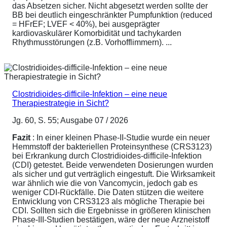
das Absetzen sicher. Nicht abgesetzt werden sollte der
BB bei deutlich eingeschränkter Pumpfunktion (reduced
= HFrEF; LVEF < 40%), bei ausgeprägter
kardiovaskulärer Komorbidität und tachykarden
Rhythmusstörungen (z.B. Vorhofflimmern). ...
Clostridioides-difficile-Infektion – eine neue
Therapiestrategie in Sicht?
Jg. 60, S. 55; Ausgabe 07 / 2026
Fazit
: In einer kleinen Phase-II-Studie wurde ein neuer
Hemmstoff der bakteriellen Proteinsynthese (CRS3123)
bei Erkrankung durch Clostridioides-difficile-Infektion
(CDI) getestet. Beide verwendeten Dosierungen wurden
als sicher und gut verträglich eingestuft. Die Wirksamkeit
war ähnlich wie die von Vancomycin, jedoch gab es
weniger CDI-Rückfälle. Die Daten stützen die weitere
Entwicklung von CRS3123 als mögliche Therapie bei
CDI. Sollten sich die Ergebnisse in größeren klinischen
Phase-III-Studien bestätigen, wäre der neue Arzneistoff