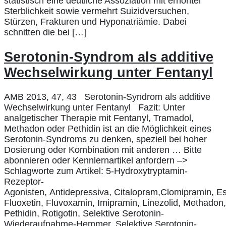
statistisch eine deutliche Assoziation mit erhöhter
Sterblichkeit sowie vermehrt Suizidversuchen,
Stürzen, Frakturen und Hyponatriämie. Dabei
schnitten die bei […]
Serotonin-Syndrom als additive
Wechselwirkung unter Fentanyl
AMB 2013, 47, 43 Serotonin-Syndrom als additive
Wechselwirkung unter Fentanyl Fazit: Unter
analgetischer Therapie mit Fentanyl, Tramadol,
Methadon oder Pethidin ist an die Möglichkeit eines
Serotonin-Syndroms zu denken, speziell bei hoher
Dosierung oder Kombination mit anderen … Bitte
abonnieren oder Kennlernartikel anfordern –>
Schlagworte zum Artikel: 5-Hydroxytryptamin-
Rezeptor-
Agonisten, Antidepressiva, Citalopram,Clomipramin, Es
Fluoxetin, Fluvoxamin, Imipramin, Linezolid, Methadon
Pethidin, Rotigotin, Selektive Serotonin-
Wiederaufnahme-Hemmer, Selektive Serotonin-