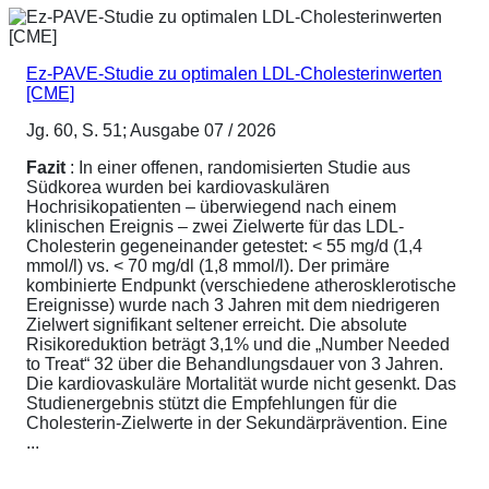
Ez-PAVE-Studie zu optimalen LDL-Cholesterinwerten
[CME]
Jg. 60, S. 51; Ausgabe 07 / 2026
Fazit
: In einer offenen, randomisierten Studie aus
Südkorea wurden bei kardiovaskulären
Hochrisikopatienten – überwiegend nach einem
klinischen Ereignis – zwei Zielwerte für das LDL-
Cholesterin gegeneinander getestet: < 55 mg/d (1,4
mmol/l) vs. < 70 mg/dl (1,8 mmol/l). Der primäre
kombinierte Endpunkt (verschiedene atherosklerotische
Ereignisse) wurde nach 3 Jahren mit dem niedrigeren
Zielwert signifikant seltener erreicht. Die absolute
Risikoreduktion beträgt 3,1% und die „Number Needed
to Treat“ 32 über die Behandlungsdauer von 3 Jahren.
Die kardiovaskuläre Mortalität wurde nicht gesenkt. Das
Studienergebnis stützt die Empfehlungen für die
Cholesterin-Zielwerte in der Sekundärprävention. Eine
...