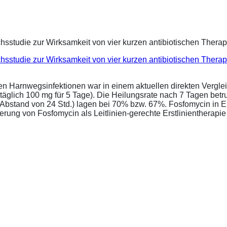
eichsstudie zur Wirksamkeit von vier kurzen antibiotischen Ther
ren Harnwegsinfektionen war in einem aktuellen direkten Vergle
täglich 100 mg für 5 Tage). Die Heilungsrate nach 7 Tagen bet
im Abstand von 24 Std.) lagen bei 70% bzw. 67%. Fosfomycin in 
ung von Fosfomycin als Leitlinien-gerechte Erstlinientherapie .