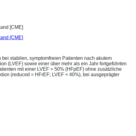
stand [CME]
bei stabilen, symptomfreien Patienten nach akutem
ion (LVEF) sowie einer über mehr als ein Jahr fortgeführten
atienten mit einer LVEF > 50% (HFpEF) ohne zusätzliche
unktion (reduced = HFrEF; LVEF < 40%), bei ausgeprägter