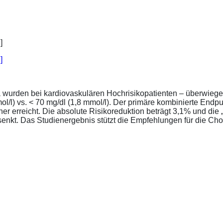
]
a wurden bei kardiovaskulären Hochrisikopatienten – überwiege
l/l) vs. < 70 mg/dl (1,8 mmol/l). Der primäre kombinierte Endp
tener erreicht. Die absolute Risikoreduktion beträgt 3,1% und 
senkt. Das Studienergebnis stützt die Empfehlungen für die Chol