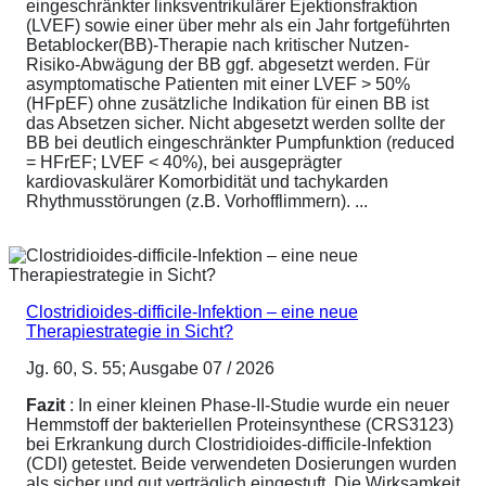
eingeschränkter linksventrikulärer Ejektionsfraktion
(LVEF) sowie einer über mehr als ein Jahr fortgeführten
Betablocker(BB)-Therapie nach kritischer Nutzen-
Risiko-Abwägung der BB ggf. abgesetzt werden. Für
asymptomatische Patienten mit einer LVEF > 50%
(HFpEF) ohne zusätzliche Indikation für einen BB ist
das Absetzen sicher. Nicht abgesetzt werden sollte der
BB bei deutlich eingeschränkter Pumpfunktion (reduced
= HFrEF; LVEF < 40%), bei ausgeprägter
kardiovaskulärer Komorbidität und tachykarden
Rhythmusstörungen (z.B. Vorhofflimmern). ...
Clostridioides-difficile-Infektion – eine neue
Therapiestrategie in Sicht?
Jg. 60, S. 55; Ausgabe 07 / 2026
Fazit
: In einer kleinen Phase-II-Studie wurde ein neuer
Hemmstoff der bakteriellen Proteinsynthese (CRS3123)
bei Erkrankung durch Clostridioides-difficile-Infektion
(CDI) getestet. Beide verwendeten Dosierungen wurden
als sicher und gut verträglich eingestuft. Die Wirksamkeit