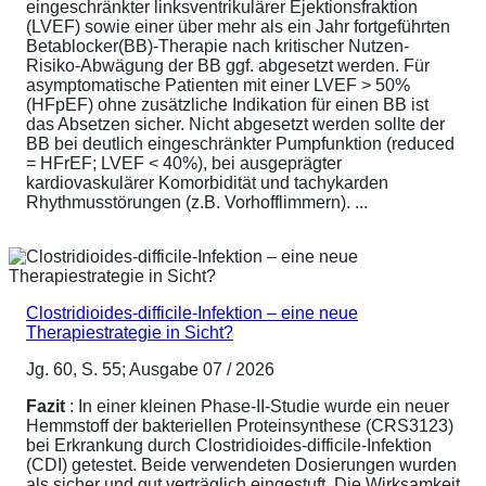
eingeschränkter linksventrikulärer Ejektionsfraktion
(LVEF) sowie einer über mehr als ein Jahr fortgeführten
Betablocker(BB)-Therapie nach kritischer Nutzen-
Risiko-Abwägung der BB ggf. abgesetzt werden. Für
asymptomatische Patienten mit einer LVEF > 50%
(HFpEF) ohne zusätzliche Indikation für einen BB ist
das Absetzen sicher. Nicht abgesetzt werden sollte der
BB bei deutlich eingeschränkter Pumpfunktion (reduced
= HFrEF; LVEF < 40%), bei ausgeprägter
kardiovaskulärer Komorbidität und tachykarden
Rhythmusstörungen (z.B. Vorhofflimmern). ...
Clostridioides-difficile-Infektion – eine neue
Therapiestrategie in Sicht?
Jg. 60, S. 55; Ausgabe 07 / 2026
Fazit
: In einer kleinen Phase-II-Studie wurde ein neuer
Hemmstoff der bakteriellen Proteinsynthese (CRS3123)
bei Erkrankung durch Clostridioides-difficile-Infektion
(CDI) getestet. Beide verwendeten Dosierungen wurden
als sicher und gut verträglich eingestuft. Die Wirksamkeit