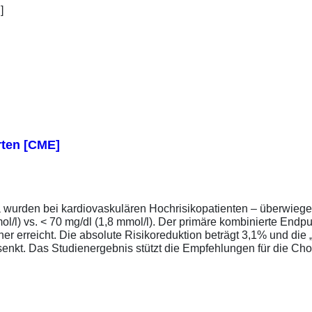
rten [CME]
a wurden bei kardiovaskulären Hochrisikopatienten – überwiege
l/l) vs. < 70 mg/dl (1,8 mmol/l). Der primäre kombinierte Endp
tener erreicht. Die absolute Risikoreduktion beträgt 3,1% und 
senkt. Das Studienergebnis stützt die Empfehlungen für die Chol