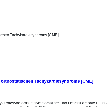
 orthostatischen Tachykardiesyndroms [CME]
ykardiesyndroms ist symptomatisch und umfasst erhöhte Flüssigk