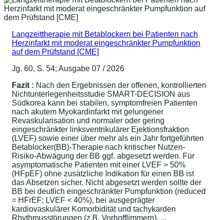
Langzeittherapie mit Betablockern bei Patienten nach
Herzinfarkt mit moderat eingeschränkter Pumpfunktion
auf dem Prüfstand [CME]
Jg. 60, S. 54; Ausgabe 07 / 2026
Fazit :
Nach den Ergebnissen der offenen, kontrollierten
Nichtunterlegenheitsstudie SMART-DECISION aus
Südkorea kann bei stabilen, symptomfreien Patienten
nach akutem Myokardinfarkt mit gelungener
Revaskularisation und normaler oder gering
eingeschränkter linksventrikulärer Ejektionsfraktion
(LVEF) sowie einer über mehr als ein Jahr fortgeführten
Betablocker(BB)-Therapie nach kritischer Nutzen-
Risiko-Abwägung der BB ggf. abgesetzt werden. Für
asymptomatische Patienten mit einer LVEF > 50%
(HFpEF) ohne zusätzliche Indikation für einen BB ist
das Absetzen sicher. Nicht abgesetzt werden sollte der
BB bei deutlich eingeschränkter Pumpfunktion (reduced
= HFrEF; LVEF < 40%), bei ausgeprägter
kardiovaskulärer Komorbidität und tachykarden
Rhythmusstörungen (z.B. Vorhofflimmern). ...