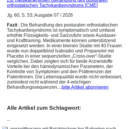
Zur medikamentösen Behandlung des posturalen
orthostatischen Tachykardiesyndroms [CME]
Jg. 60, S. 53; Ausgabe 07 / 2026
Fazit
: Die Behandlung des posturalen orthostatischen
Tachykardiesyndroms ist symptomatisch und umfasst
erhöhte Flüssigkeits- und Salzzufuhr sowie Ausdauer-
und Krafttraining. Medikamente können unterstützend
eingesetzt werden. In einer kleinen Studie mit 40 Frauen
wurde nun doppelblind Ivabradin und Propanolol mit
Placebo in einer sequenziellen „Cross-over“-Studie
verglichen. Dabei zeigten sich für beide Arzneistoffe
Vorteile bei den hämodynamischen Parametern, der
Kontrolle von Symptomen und den Präferenzen der
Patientinnen. Die Lebensqualität wurde nicht verbessert,
zumindest nicht während der 4-wöchigen
Behandlungssequenzen....
bitte Artikel abonnieren
Alle Artikel zum Schlagwort:
...